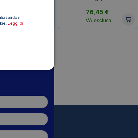
LC-225XL –
+Magenta+Giallo (conf.4)
78,54
€
76,45
€
ilizzando il
IVA esclusa
IVA esclusa
okie.
Leggi di