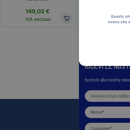
1100 – Nero+Ciano+Mage
(conf.4)
149,02
€
51,31
€
Questo sito
IVA esclusa
IVA esclusa
nostro sito 
RICEVI LE NOS
Iscriviti alla nostra ne