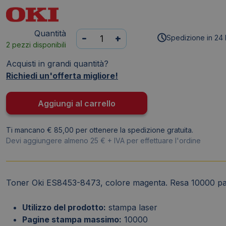
Quantità
Toner
-
+
Spedizione in 24 
2 pezzi disponibili
Oki
ES8453-
Acquisti in grandi quantità?
8473
Richiedi un'offerta migliore!
magenta
45862820
Aggiungi al carrello
quantità
Ti mancano € 85,00 per ottenere la spedizione gratuita.
Devi aggiungere almeno 25 € + IVA per effettuare l'ordine
Toner Oki ES8453-8473, colore magenta. Resa 10000 pag
Utilizzo del prodotto:
stampa laser
Pagine stampa massimo:
10000