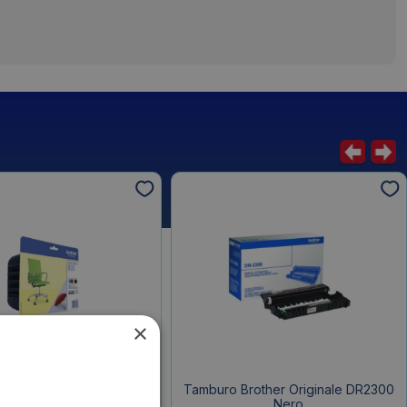
×
e Originali Brother LC-
Tamburo Brother Originale DR2300
P Ink-jet LC-229XLBK +
Nero