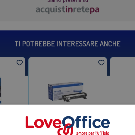
Siamo presenti su
TI POTREBBE INTERESSARE ANCHE
100HYVALBP
Toner Brother Originale TN-1050
Cartucc
blister SERIE
Nero
229XLVALB