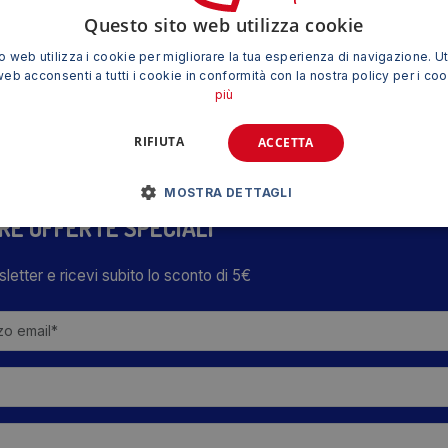
nta+Giallo
Questo sito web utilizza cookie
Nero+Ciano
39,29
€
 web utilizza i cookie per migliorare la tua esperienza di navigazione. Ut
IVA esclusa
web acconsenti a tutti i cookie in conformità con la nostra policy per i co
più
RIFIUTA
ACCETTA
MOSTRA DETTAGLI
TRE OFFERTE SPECIALI
wsletter e ricevi subito lo sconto di 5€