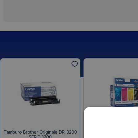
Tamburo Brother Originale DR-3200
Cartucce Brother LC-1
SERIE 3200
originali Ink-jet alta resa 