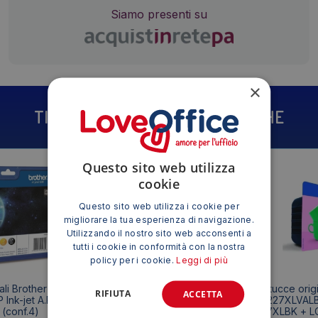
Siamo presenti su
×
TI POTREBBE INTERESSARE ANCHE
Questo sito web utilizza
cookie
Questo sito web utilizza i cookie per
migliorare la tua esperienza di navigazione.
Utilizzando il nostro sito web acconsenti a
tutti i cookie in conformità con la nostra
policy per i cookie.
Leggi di più
ali Brother LC-
Cartucce originali Brother LC-
Cartucce origi
RIFIUTA
ACCETTA
Ink-jet A.R.
123VALBP Ink-jet blister LC-123
227XLVALBP
(conf.4)
4 (conf.4)
227XLBK + L