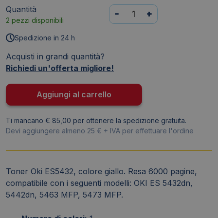
Quantità
Toner
-
+
2 pezzi disponibili
Oki
ES5432
Spedizione in 24 h
giallo
Acquisti in grandi quantità?
46490621
Richiedi un'offerta migliore!
quantità
Aggiungi al carrello
Ti mancano € 85,00 per ottenere la spedizione gratuita.
Devi aggiungere almeno 25 € + IVA per effettuare l'ordine
Toner Oki ES5432, colore giallo. Resa 6000 pagine,
compatibile con i seguenti modelli: OKI ES 5432dn,
5442dn, 5463 MFP, 5473 MFP.