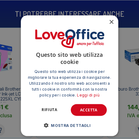
TI POTREBBE INTERESSARE ANCHE
×
Questo sito web utilizza
cookie
Questo sito web utilizza i cookie per
migliorare la tua esperienza di navigazione.
Utilizzando il nostro sito web acconsenti a
ali Brother LC-
Toner Brother Originale TN-
Tamburo Broth
tutti i cookie in conformità con la nostra
Ink-jet LC-
130M SERIE 130 Magenta
3
policy per i cookie.
Leggi di più
-225XL CYM 4
f.4)
61
€
76,86
€
144
RIFIUTA
ACCETTA
clusa
IVA esclusa
IVA 
MOSTRA DETTAGLI