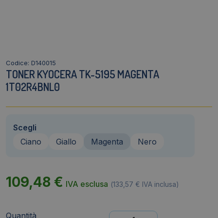
Codice: D140015
TONER KYOCERA TK-5195 MAGENTA
1T02R4BNL0
Scegli
Ciano
Giallo
Magenta
Nero
109,48
€
IVA esclusa
(
133,57
€
IVA inclusa)
Quantità
Toner