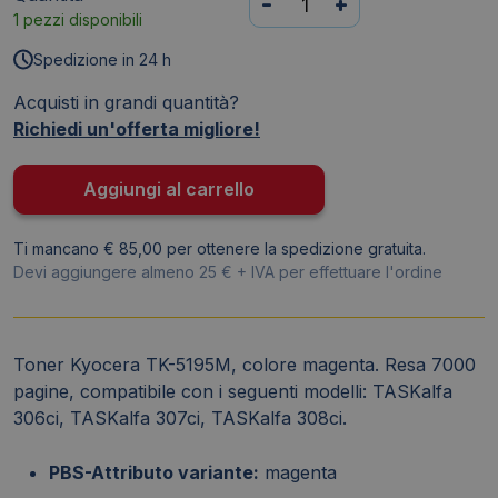
-
+
1 pezzi disponibili
Kyocera
TK-
Spedizione in 24 h
5195
Acquisti in grandi quantità?
magenta
Richiedi un'offerta migliore!
1T02R4BNL0
quantità
Aggiungi al carrello
Ti mancano € 85,00 per ottenere la spedizione gratuita.
Devi aggiungere almeno 25 € + IVA per effettuare l'ordine
Toner Kyocera TK-5195M, colore magenta. Resa 7000
pagine, compatibile con i seguenti modelli: TASKalfa
306ci, TASKalfa 307ci, TASKalfa 308ci.
PBS-Attributo variante:
magenta