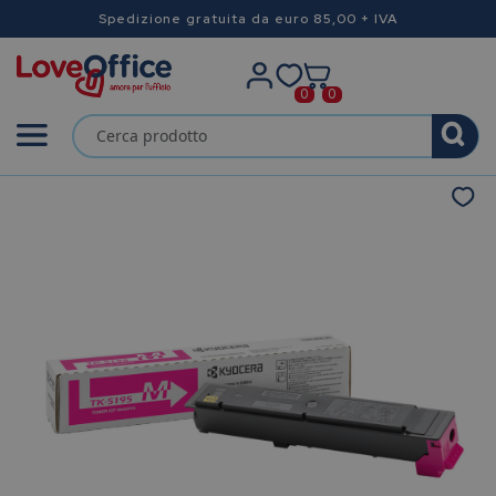
Spedizione gratuita da euro 85,00 + IVA
0
0