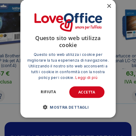
×
Questo sito web utilizza
cookie
Questo sito web utilizza i cookie per
ali Brother LC-
Cartucce originali Brother LC-
Cartucce ori
migliorare la tua esperienza di navigazione.
Ink-jet A.R.
223VALBP Ink-jet blister 4
Originali LC-1
(conf.4)
(conf.4)
bl
Utilizzando il nostro sito web acconsenti a
Nero+Ciano+
tutti i cookie in conformità con la nostra
57
€
57,24
€
63
(co
policy per i cookie.
Leggi di più
clusa
IVA esclusa
IVA 
RIFIUTA
ACCETTA
MOSTRA DETTAGLI