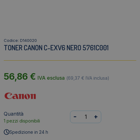
Codice: D140020
TONER CANON C-EXV6 NERO 5761C001
56,86
€
IVA esclusa
(
69,37
€
IVA inclusa)
Quantità
Toner
-
+
1 pezzi disponibili
Canon
C-
Spedizione in 24 h
EXV6