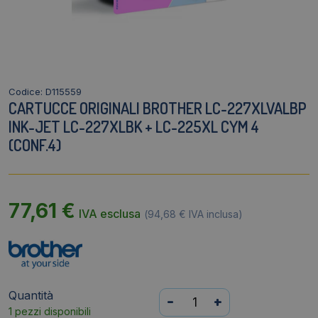
Codice: D115559
CARTUCCE ORIGINALI BROTHER LC-227XLVALBP
INK-JET LC-227XLBK + LC-225XL CYM 4
(CONF.4)
77,61
€
IVA esclusa
(
94,68
€
IVA inclusa)
Quantità
Cartucce
-
+
1 pezzi disponibili
originali