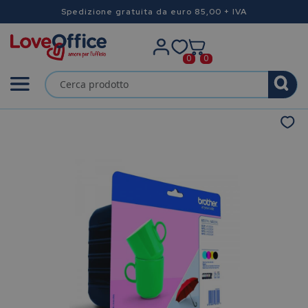
Spedizione gratuita da euro 85,00 + IVA
0
0