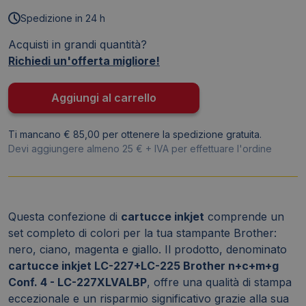
Brother
Spedizione in 24 h
LC-
Acquisti in grandi quantità?
227XLVALBP
Richiedi un'offerta migliore!
Ink-
jet
LC-
Aggiungi al carrello
227XLBK
+
Ti mancano € 85,00 per ottenere la spedizione gratuita.
LC-
Devi aggiungere almeno 25 € + IVA per effettuare l'ordine
225XL
CYM
4
(conf.4)
Questa confezione di
cartucce inkjet
comprende un
quantità
set completo di colori per la tua stampante Brother:
nero, ciano, magenta e giallo. Il prodotto, denominato
cartucce inkjet LC-227+LC-225 Brother n+c+m+g
Conf. 4 - LC-227XLVALBP
, offre una qualità di stampa
eccezionale e un risparmio significativo grazie alla sua