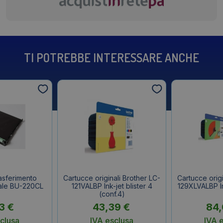
TI POTREBBE INTERESSARE ANCHE
rasferimento
Cartucce originali Brother LC-
Cartucce origi
nale BU-220CL
121VALBP Ink-jet blister 4
129XLVALBP In
(conf.4)
13
€
43,39
€
84
clusa
IVA esclusa
IVA 