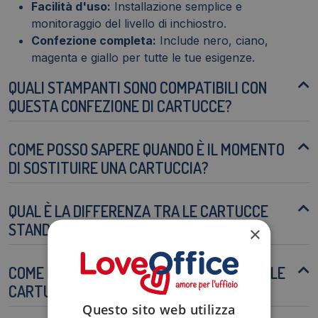
Facilità d'uso:
Installazione semplice e
monitoraggio del livello di inchiostro.
Confezione completa:
Include nero, ciano,
magenta e giallo per tutte le tue esigenze.
QUALI STAMPANTI SONO COMPATIBILI CON
QUESTA CONFEZIONE DI CARTUCCE?
COME POSSO SAPERE QUANDO È IL MOMENTO
DI SOSTITUIRE UNA CARTUCCIA?
QUAL È LA DIFFERENZA TRA LE CARTUCCE
STANDARD E QUELLE XL?
×
COME POSSO CONTRIBUIRE AL RICICLO DELLE
CARTUCCE ESAUSTE?
Questo sito web utilizza