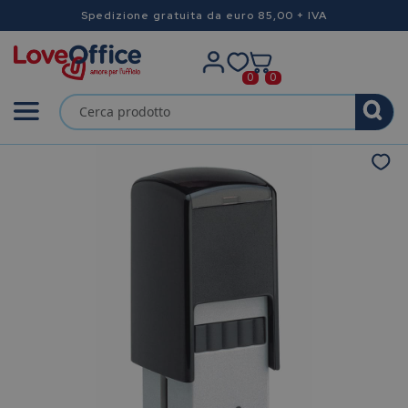
Spedizione gratuita da euro 85,00 + IVA
0
0