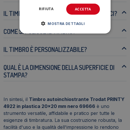
RIFIUTA
ACCETTA
IL TIMBRO È ADATTO A TUTTE LE SUPERFICI?
MOSTRA DETTAGLI
COME SI PULISCE IL TIMBRO?
IL TIMBRO È PERSONALIZZABILE?
QUAL È LA DIMENSIONE DELLA SUPERFICIE DI
STAMPA?
In sintesi, il
Timbro autoinchiostrante Trodat PRINTY
4922 in plastica 20x20 mm nero 69666
è uno
strumento versatile, affidabile e pratico per tutte le
esigenze di timbratura. La sua costruzione robusta, la
facilità d'uso e la qualità dell'impressione lo rendono