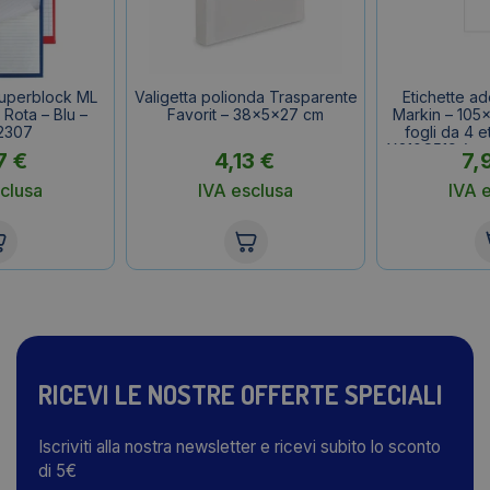
Superblock ML
Valigetta polionda Trasparente
Etichette a
 Rota – Blu –
Favorit – 38x5x27 cm
Markin – 105
2307
fogli da 4 e
X210C519 (con
7
€
4,13
€
7,
clusa
IVA esclusa
IVA 
RICEVI LE NOSTRE OFFERTE SPECIALI
Iscriviti alla nostra newsletter e ricevi subito lo sconto
di 5€