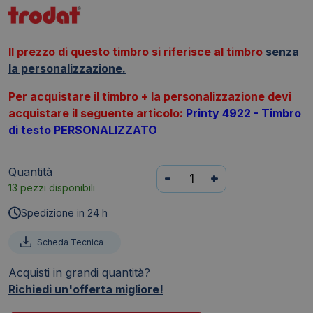
Il prezzo di questo timbro si riferisce al timbro
senza
la personalizzazione.
Per acquistare il timbro + la personalizzazione devi
acquistare
il seguente articolo:
Printy 4922 - Timbro
di testo PERSONALIZZATO
Quantità
Timbro
-
+
13 pezzi disponibili
autoinchiostrante
Trodat
Spedizione in 24 h
PRINTY
4922
Scheda Tecnica
in
Acquisti in grandi quantità?
plastica
Richiedi un'offerta migliore!
20x20
mm