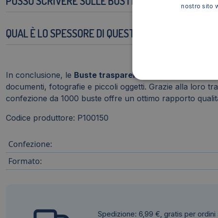
POSSO SCRIVERE SULLE BUSTE?
nostro sito 
QUAL È LO SPESSORE DI QUESTE BUSTE?
In conclusione, le
Buste trasparenti senza grip WePoly 
documenti, fotografie e piccoli oggetti. Grazie alla loro tr
confezione da 1000 buste offre un ottimo rapporto quali
Codice produttore: P100150
Confezione:
Formato:
Spedizione: 6,99 €, gratis per ordini