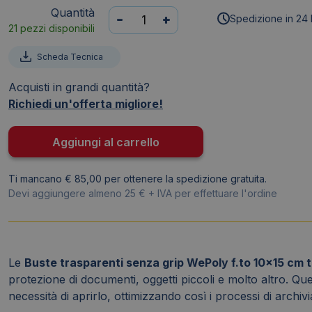
Quantità
Tasche
-
+
Spedizione in 24 
21 pezzi disponibili
senza
grip
Scheda Tecnica
WillChip
-
Acquisti in grandi quantità?
10x15
Richiedi un'offerta migliore!
cm
-
Aggiungi al carrello
P100150
(conf.1000)
Ti mancano € 85,00 per ottenere la spedizione gratuita.
quantità
Devi aggiungere almeno 25 € + IVA per effettuare l'ordine
Le
Buste trasparenti senza grip WePoly f.to 10x15 cm 
protezione di documenti, oggetti piccoli e molto altro. Q
necessità di aprirlo, ottimizzando così i processi di archiv