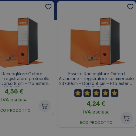
e Raccoglitore Oxford
Esselte Raccoglitore Oxford
– registratore protocollo
Arancione – registratore commerciale
Dorso 8 cm – f.to esterno
23x30cm – Dorso 8 cm – F.to esterno
29,5x35cm
29,5x32cm
4,56
€
IVA esclusa
4,24
€
ECO PRODOTTO
IVA esclusa
ECO PRODOTTO