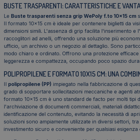
BUSTE TRASPARENTI: CARATTERISTICHE E VANTA
Le
Buste trasparenti senza grip WePoly f.to 10x15 cm
s
Il formato 10x15 cm è ideale per contenere biglietti da vis
dimensioni simili. L'assenza di grip facilita l'inserimento 
raccoglitori ad anelli, offrendo una soluzione più economi
ufficio, un archivio o un negozio al dettaglio. Sono partic
modo chiaro e ordinato. Offrono una protezione efficace c
leggerezza e compattezza, occupando poco spazio durante 
POLIPROPILENE E FORMATO 10X15 CM: UNA COMB
Il
polipropilene (PP)
impiegato nella fabbricazione di quest
grado di sopportare sollecitazioni meccaniche e agenti atm
formato 10x15 cm è uno standard de facto per molti tipi 
l'archiviazione di documenti commerciali, materiali didatti
identificazione del contenuto, evitando la necessità di ap
soluzioni sono ampiamente utilizzate in diversi settori, tra c
investimento sicuro e conveniente per qualsiasi esigenza 