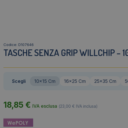
Codice: D107646
TASCHE SENZA GRIP WILLCHIP – 10
Scegli
10x15 Cm
16x25 Cm
25x35 Cm
5
18,85
€
IVA esclusa
(
23,00
€
IVA inclusa)