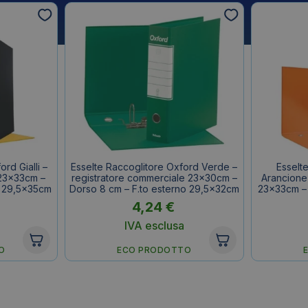
rd Gialli –
Esselte Raccoglitore Oxford Verde –
Esselt
 23x33cm –
registratore commerciale 23x30cm –
Arancione 
o 29,5x35cm
Dorso 8 cm – F.to esterno 29,5x32cm
23x33cm – 
4,24
€
IVA esclusa
O
ECO PRODOTTO