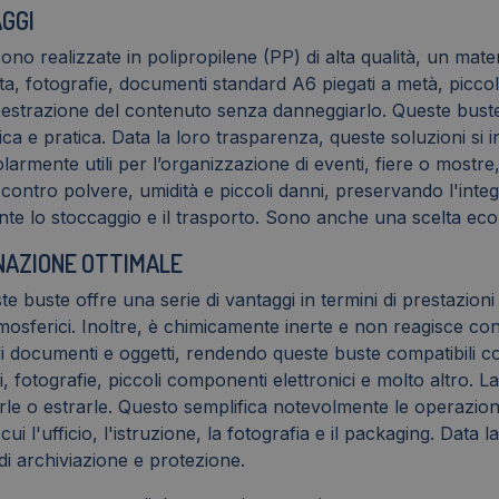
GGI
ono realizzate in polipropilene (PP) di alta qualità, un mat
ita, fotografie, documenti standard A6 piegati a metà, piccol
e l'estrazione del contenuto senza danneggiarlo. Queste buste 
ca e pratica. Data la loro trasparenza, queste soluzioni si 
olarmente utili per l’organizzazione di eventi, fiere o most
ontro polvere, umidità e piccoli danni, preservando l'integr
lo stoccaggio e il trasporto. Sono anche una scelta ecologi
INAZIONE OTTIMALE
e buste offre una serie di vantaggi in termini di prestazioni 
osferici. Inoltre, è chimicamente inerte e non reagisce con 
di documenti e oggetti, rendendo queste buste compatibili c
ci, fotografie, piccoli componenti elettronici e molto altro.
rirle o estrarle. Questo semplifica notevolmente le operazion
ui l'ufficio, l'istruzione, la fotografia e il packaging. Data 
di archiviazione e protezione.