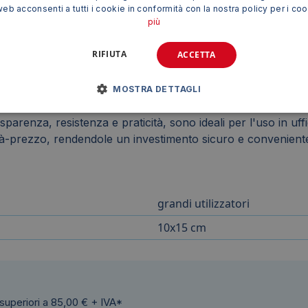
web acconsenti a tutti i cookie in conformità con la nostra policy per i co
più
RIFIUTA
ACCETTA
MOSTRA DETTAGLI
f.to 10x15 cm
rappresentano una soluzione versatile, econo
asparenza, resistenza e praticità, sono ideali per l'uso in uf
tà-prezzo, rendendole un investimento sicuro e convenient
grandi utilizzatori
10x15 cm
 superiori a 85,00 € + IVA*