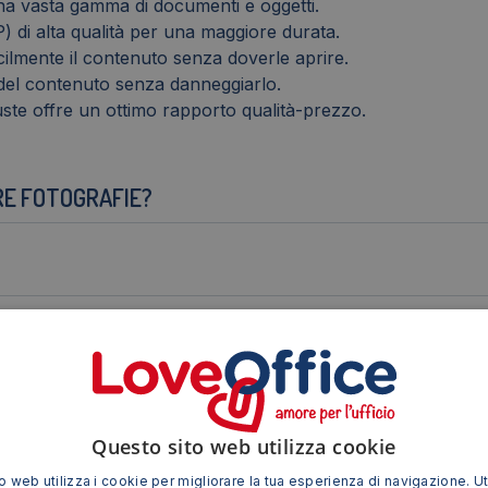
na vasta gamma di documenti e oggetti.
) di alta qualità per una maggiore durata.
cilmente il contenuto senza doverle aprire.
e del contenuto senza danneggiarlo.
te offre un ottimo rapporto qualità-prezzo.
RE FOTOGRAFIE?
IONE?
LE?
Questo sito web utilizza cookie
 web utilizza i cookie per migliorare la tua esperienza di navigazione. Ut