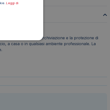
okie.
Leggi di
mica e pratica per l'archiviazione e la protezione di
ficio, a casa o in qualsiasi ambiente professionale. La
e.