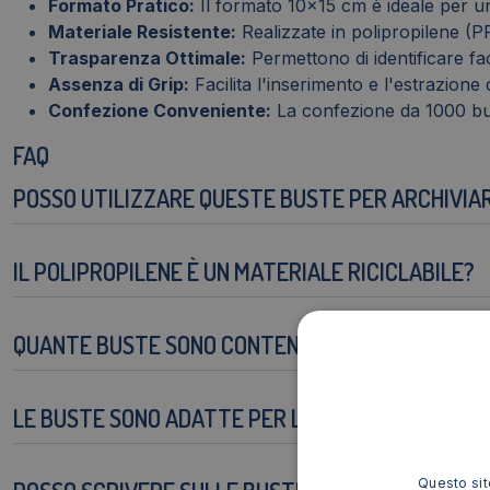
Formato Pratico:
Il formato 10x15 cm è ideale per u
Materiale Resistente:
Realizzate in polipropilene (PP
Trasparenza Ottimale:
Permettono di identificare fa
Assenza di Grip:
Facilita l'inserimento e l'estrazion
Confezione Conveniente:
La confezione da 1000 bus
FAQ
POSSO UTILIZZARE QUESTE BUSTE PER ARCHIVIA
IL POLIPROPILENE È UN MATERIALE RICICLABILE?
QUANTE BUSTE SONO CONTENUTE NELLA CONFEZ
LE BUSTE SONO ADATTE PER L'USO PROFESSIONA
Questo sito