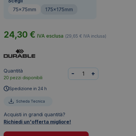
Scegli
75x75mm
175x175mm
24,30
€
IVA esclusa
(
29,65
€
IVA inclusa)
Quantità
Tasca
-
+
20 pezzi disponibili
adesiva
angolare
Spedizione in 24 h
Durable
-
Scheda Tecnica
17,
Acquisti in grandi quantità?
5
Richiedi un'offerta migliore!
cm
(conf.100)