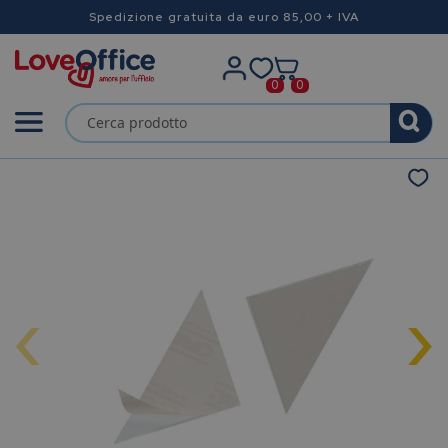
Spedizione gratuita da euro 85,00 + IVA
0
0
‹
›