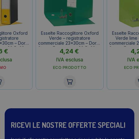
litore Oxford
Esselte Raccoglitore Oxford
Esselte Racc
gistratore
Verde – registratore
Verde lime 
x30cm – Dorso
commerciale 23x30cm – Dorso
commerciale 
erno 29,5x32cm
8 cm – F.to esterno 29,5x32cm
8 cm – F.to e
6
€
4,24
€
4,
clusa
IVA esclusa
IVA 
OMO
ECO PRODOTTO
ECO P
RICEVI LE NOSTRE OFFERTE SPECIALI