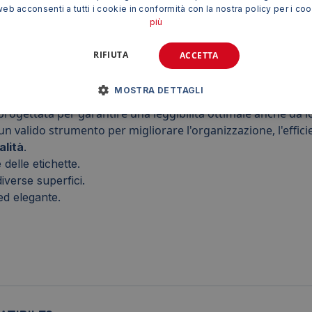
web acconsenti a tutti i cookie in conformità con la nostra policy per i co
più
one e manutenzione
. Il sistema "click" permette di inserire o 
RIFIUTA
ACCETTA
 la rendono adatta a diverse superfici e applicazioni. Quest
Oltre all'utilizzo in uffici, la targhetta può essere impiegat
MOSTRA DETTAGLI
 spazi o persone. La finitura grafite è elegante e discreta, s
 progettata per garantire una leggibilità ottimale anche da
n valido strumento per migliorare l'organizzazione, l'effici
alità
.
 delle etichette.
verse superfici.
ed elegante.