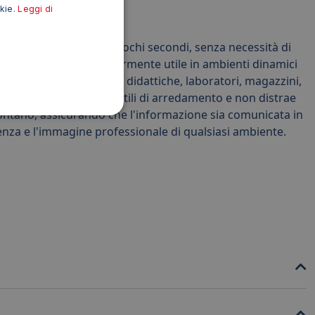
okie.
Leggi di
sostituire l'etichetta in pochi secondi, senza necessità di
a soluzione è particolarmente utile in ambienti dinamici
a in sale riunioni, aule didattiche, laboratori, magazzini,
i integra bene in diversi stili di arredamento e non distrae
 lontano, assicurando che l'informazione sia comunicata in
enza e l'immagine professionale di qualsiasi ambiente.