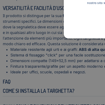
nostro sito 
VERSATILITÀ E FACILITÀ D'USO
Il prodotto si distingue per la sua
facilità di installazi
strumenti specifici. Le dimensioni compatte (149x52,5 mm)
dove la segnaletica deve essere aggiornata frequentemente. 
e in qualsiasi altro luogo in cui sia necessario identificare
l'attenzione da elementi più importanti. Ogni targhetta è
modo chiaro ed efficace. Questa soluzione è considerata u
Materiale resistente agli urti e ai graffi:
ABS di alta qu
Sistema di fissaggio "click" per una facile sostituzione
Dimensioni compatte (149x52,5 mm) per adattarsi a di
Finitura trasparente/grafite per un aspetto moderno 
Ideale per uffici, scuole, ospedali e negozi.
FAQ
COME SI INSTALLA LA TARGHETTA?