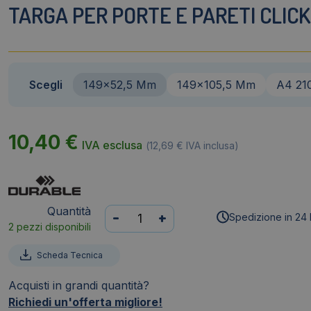
TARGA PER PORTE E PARETI CLICK 
Scegli
149x52,5 Mm
149x105,5 Mm
A4 21
10,40
€
IVA esclusa
(
12,69
€
IVA inclusa)
Quantità
Targa
-
+
Spedizione in 24 
2 pezzi disponibili
per
porte
Scheda Tecnica
e
pareti
Acquisti in grandi quantità?
Click
Richiedi un'offerta migliore!