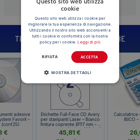
Questo sito web utilizza
cookie
Questo sito web utilizza i cookie per
migliorare la tua esperienza di navigazione.
Utilizzando il nostro sito web acconsenti a
tutti i cookie in conformità con la nostra
TI POTREBBE INTERESSARE ANCHE
policy per i cookie.
Leggi di più
RIFIUTA
ACCETTA
MOSTRA DETTAGLI
umenti adesive
Etichette Full-Face CD Avery
Calcolatrice
stem Favorit –
per stampanti Laser – Bianco
IBICO –
(conf.25)
finitura coprente Ø117 mm – 2
etichette per foglio – 100 fogli
3
€
45,81
€
26
– L7676-100 (conf.200
etichette)