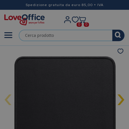
Spedizione gratuita da euro 85,00 + IVA
0
0
‹
›