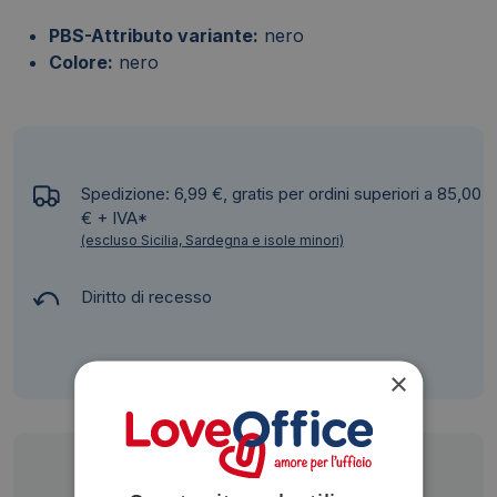
PBS-Attributo variante:
nero
Colore:
nero
Spedizione: 6,99 €, gratis per ordini superiori a 85,00
€ + IVA*
(escluso Sicilia, Sardegna e isole minori)
Diritto di recesso
×
Siamo presenti su