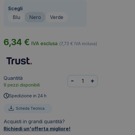
Scegli
Blu
Nero
Verde
6,34
€
IVA esclusa
(
7,73
€
IVA inclusa)
Quantità
Tappetino
-
+
9 pezzi disponibili
per
mouse
Spedizione in 24 h
Trust
Boye
Scheda Tecnica
realizzato
Acquisti in grandi quantità?
con
Richiedi un'offerta migliore!
materiali