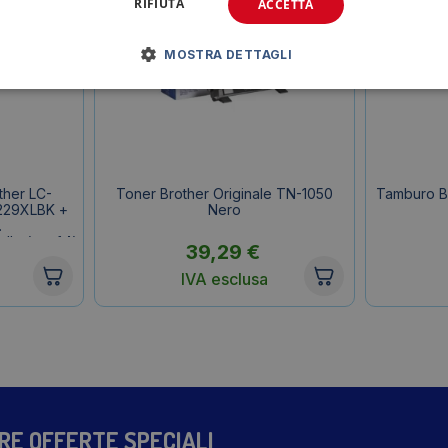
RIFIUTA
ACCETTA
MOSTRA DETTAGLI
ther LC-
Toner Brother Originale TN-1050
Tamburo B
-229XLBK +
Nero
lo (conf.4)
39,29
€
IVA esclusa
TRE OFFERTE SPECIALI