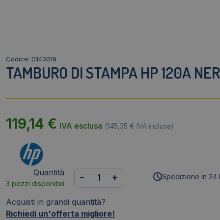
Codice: D140019
TAMBURO DI STAMPA HP 120A NE
119,14
€
IVA esclusa
(
145,35
€
IVA inclusa)
Quantità
Tamburo
-
+
Spedizione in 24 
3 pezzi disponibili
di
stampa
Acquisti in grandi quantità?
HP
Richiedi un'offerta migliore!