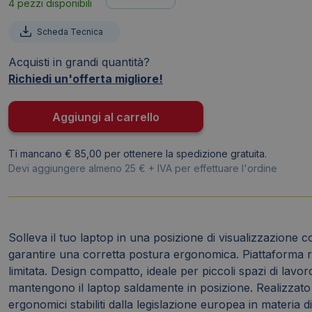
4 pezzi disponibili
laptop
da
Scheda Tecnica
scrivania
Fellowes
Acquisti in grandi quantità?
Alumia
Richiedi un'offerta migliore!
regolabile
in
Aggiungi al carrello
altezza
argento
Ti mancano € 85,00 per ottenere la spedizione gratuita.
100138880
Devi aggiungere almeno 25 € + IVA per effettuare l'ordine
quantità
Solleva il tuo laptop in una posizione di visualizzazione c
garantire una corretta postura ergonomica. Piattaforma r
limitata. Design compatto, ideale per piccoli spazi di lavor
mantengono il laptop saldamente in posizione. Realizzato 
ergonomici stabiliti dalla legislazione europea in materia