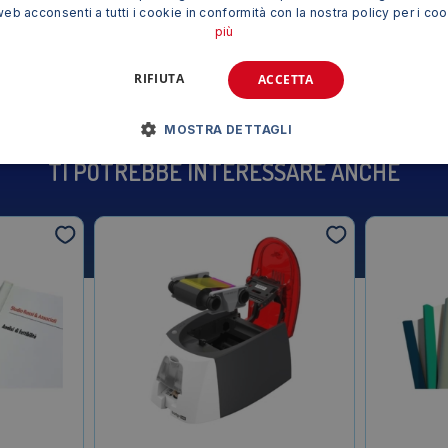
web acconsenti a tutti i cookie in conformità con la nostra policy per i co
Siamo presenti su
più
RIFIUTA
ACCETTA
MOSTRA DETTAGLI
TI POTREBBE INTERESSARE ANCHE