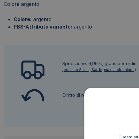
Colore argento.
Colore:
argento
PBS-Attributo variante:
argento
Spedizione: 6,99 €, gratis per ordini
(escluso Sicilia, Sardegna e isole minori)
Diritto di recesso
Questo sito