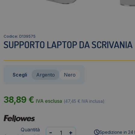
Codice: D139575
SUPPORTO LAPTOP DA SCRIVANIA
Scegli
Argento
Nero
38,89
€
IVA esclusa
(
47,45
€
IVA inclusa)
Quantità
Supporto
-
+
Spedizione in 24 