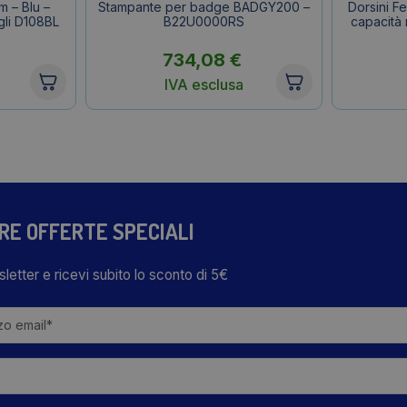
m – Blu –
Stampante per badge BADGY200 –
Dorsini F
gli D108BL
B22U0000RS
capacità 
734,08
€
IVA esclusa
TRE OFFERTE SPECIALI
wsletter e ricevi subito lo sconto di 5€