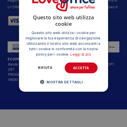
Ragione Sociale: ECOPRINT SRL | P.IVA | C.F. 01962160493 | R.E.A:
LI-216853 | Capitale Sociale: 10.000 € | PEC:
ecoprint@arubapec.it
Questo sito web utilizza
cookie
Questo sito web utilizza i cookie per
migliorare la tua esperienza di navigazione.
Utilizzando il nostro sito web acconsenti a
tutti i cookie in conformità con la nostra
policy per i cookie.
Leggi di più
ECOPRINT SRL
Bando Impresa Digitale ex Azione 1.1.3 PR Toscana Fesr 21-27 OP1
RIFIUTA
ACCETTA
OS1
PROGETTO ECOPRINT GO - CUP CUPST:
14630.30062023.037031820_1618
MOSTRA DETTAGLI