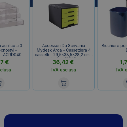
 acrilico a 3
Accessori Da Scrivania
Bicchiere po
ecnostyl –
Mydesk Arda – Cassettiera 4
 – ACRD040
cassetti – 29,5×38,5×28,2 cm –
Verde – 18P4Pv
37
€
36,42
€
1,
clusa
IVA esclusa
IVA 