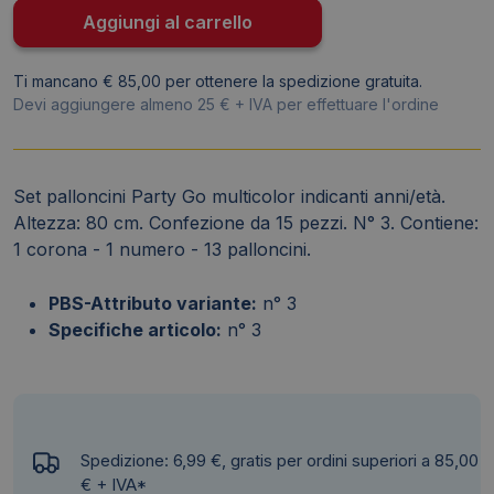
H.80
Aggiungi al carrello
cm
-
Ti mancano € 85,00 per ottenere la spedizione gratuita.
pz
Devi aggiungere almeno 25 € + IVA per effettuare l'ordine
n°
3
-
Set palloncini Party Go multicolor indicanti anni/età.
FB0951
Altezza: 80 cm. Confezione da 15 pezzi. N° 3. Contiene:
(conf.15)
1 corona - 1 numero - 13 palloncini.
quantità
PBS-Attributo variante:
n° 3
Specifiche articolo:
n° 3
Spedizione: 6,99 €, gratis per ordini superiori a 85,00
€ + IVA*