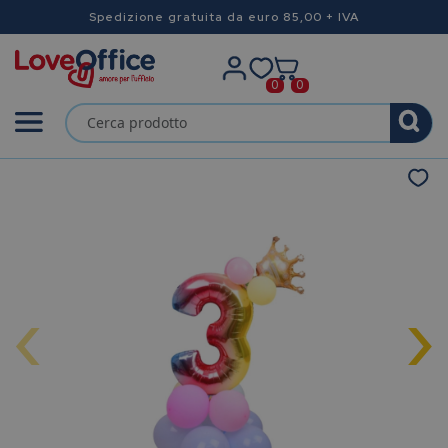
Spedizione gratuita da euro 85,00 + IVA
0
0
‹
›