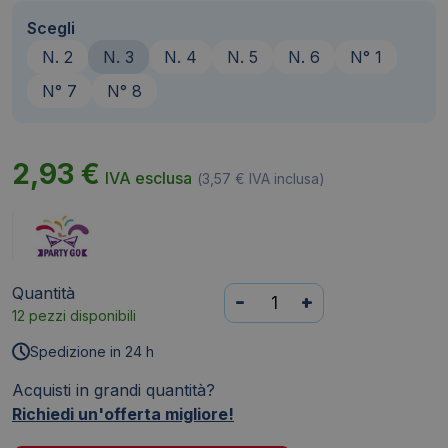
Scegli
N. 2
N. 3
N. 4
N. 5
N. 6
N° 1
N° 7
N° 8
2,93
€
IVA esclusa
(
3,57
€
IVA inclusa)
Quantità
Set
-
+
12 pezzi disponibili
palloncini
Party
Spedizione in 24 h
Go
Acquisti in grandi quantità?
multicolor
Richiedi un'offerta migliore!
indicanti
anni/età