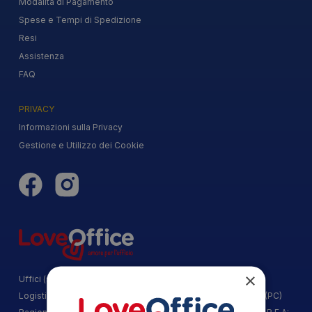
Modalità di Pagamento
Spese e Tempi di Spedizione
Resi
Assistenza
FAQ
PRIVACY
Informazioni sulla Privacy
Gestione e Utilizzo dei Cookie
×
Uffici (sede legale) - Via Spagna, 26 57014 Guasticce (LI)
Logistica - Via dell Industria, 19/F 29015 Castel San Giovanni (PC)