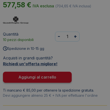
577,58
€
IVA esclusa
(
704,65
€
IVA inclusa)
Quantità
Scrivania
-
+
10 pezzi disponibili
con
cassettiera
Spedizione in 10-15 gg
destra
Acquisti in grandi quantità?
piano
Richiedi un'offerta migliore!
Bianco
160x165xh.75
cm
Aggiungi al carrello
fianco
a
Ti mancano € 85,00 per ottenere la spedizione gratuita.
pannello
Devi aggiungere almeno 25 € + IVA per effettuare l'ordine
in
melaminico