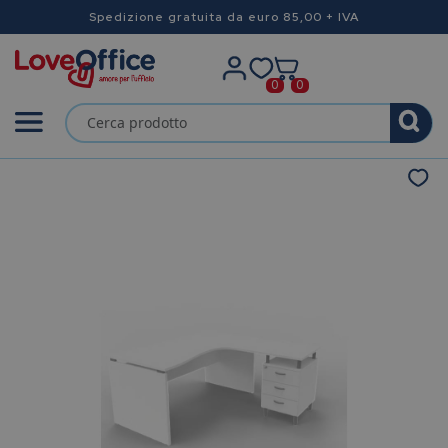
Spedizione gratuita da euro 85,00 + IVA
0
0