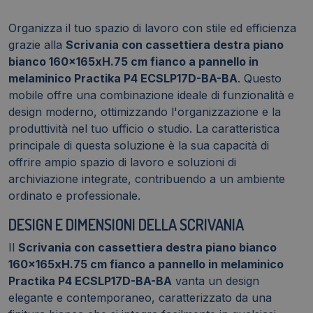
Practika
P4
Organizza il tuo spazio di lavoro con stile ed efficienza
ECSLP17D-
grazie alla
Scrivania con cassettiera destra piano
BA-
bianco 160x165xH.75 cm fianco a pannello in
BA
melaminico Practika P4 ECSLP17D-BA-BA
. Questo
quantità
mobile offre una combinazione ideale di funzionalità e
design moderno, ottimizzando l'organizzazione e la
produttività nel tuo ufficio o studio. La caratteristica
principale di questa soluzione è la sua capacità di
offrire ampio spazio di lavoro e soluzioni di
archiviazione integrate, contribuendo a un ambiente
ordinato e professionale.
DESIGN E DIMENSIONI DELLA SCRIVANIA
Il
Scrivania con cassettiera destra piano bianco
160x165xH.75 cm fianco a pannello in melaminico
Practika P4 ECSLP17D-BA-BA
vanta un design
elegante e contemporaneo, caratterizzato da una