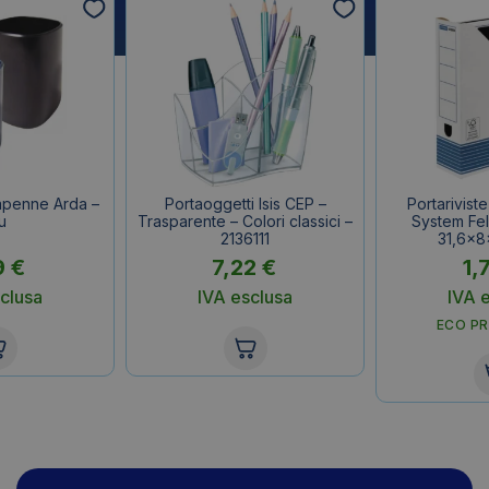
apenne Arda –
Portaoggetti Isis CEP –
Portarivist
u
Trasparente – Colori classici –
System Fel
2136111
31,6x8
9
€
7,22
€
1,
clusa
IVA esclusa
IVA 
ECO P