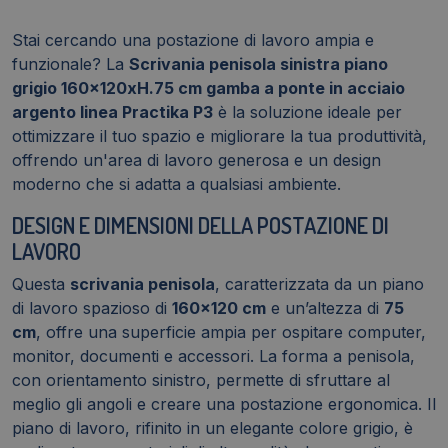
linea
Practika
Stai cercando una postazione di lavoro ampia e
P3
funzionale? La
Scrivania penisola sinistra piano
ECSPT16S-
grigio 160x120xH.75 cm gamba a ponte in acciaio
GR-
argento linea Practika P3
è la soluzione ideale per
A
ottimizzare il tuo spazio e migliorare la tua produttività,
quantità
offrendo un'area di lavoro generosa e un design
moderno che si adatta a qualsiasi ambiente.
DESIGN E DIMENSIONI DELLA POSTAZIONE DI
LAVORO
Questa
scrivania penisola
, caratterizzata da un piano
di lavoro spazioso di
160x120 cm
e un’altezza di
75
cm
, offre una superficie ampia per ospitare computer,
monitor, documenti e accessori. La forma a penisola,
con orientamento sinistro, permette di sfruttare al
meglio gli angoli e creare una postazione ergonomica. Il
piano di lavoro, rifinito in un elegante colore grigio, è