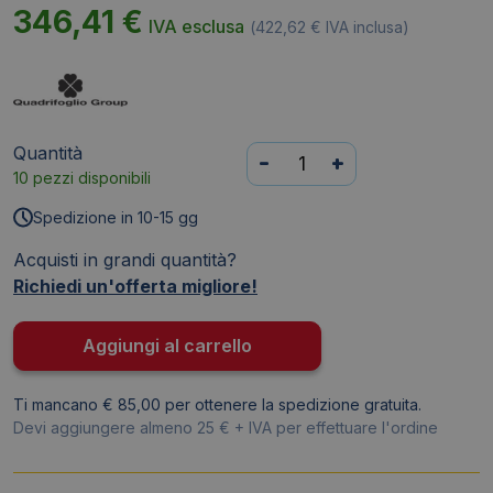
346,41
€
IVA esclusa
(
422,62
€
IVA inclusa)
Quantità
Scrivania
-
+
10 pezzi disponibili
angolare
sinistra
Spedizione in 10-15 gg
piano
Acquisti in grandi quantità?
Grigio
Richiedi un'offerta migliore!
160x120xh.75
cm
gamba
Aggiungi al carrello
a
ponte
Ti mancano € 85,00 per ottenere la spedizione gratuita.
in
Devi aggiungere almeno 25 € + IVA per effettuare l'ordine
acciaio
Argento