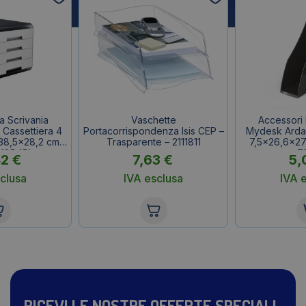
a Scrivania
Vaschette
Accessori 
Cassettiera 4
Portacorrispondenza Isis CEP –
Mydesk Arda –
×38,5×28,2 cm –
Trasparente – 2111811
7,5×26,6×27
 18P4Pb
7
42
€
7,63
€
5,
clusa
IVA esclusa
IVA 
RICEVI LE NOSTRE OFFERTE SPECIALI