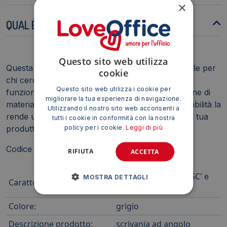
×
QUAL È LA CAPACITÀ MASSIMA DI CARICO?
Questo sito web utilizza
Questa scrivania rappresenta una soluzione ideale per
cookie
chi cerca un ambiente di lavoro o studio ampio,
Questo sito web utilizza i cookie per
funzionale e dal design moderno. La combinazione di
migliorare la tua esperienza di navigazione.
materiali di alta qualità, dimensioni generose e stabilità la
Utilizzando il nostro sito web acconsenti a
rende un investimento duraturo per migliorare la tua
tutti i cookie in conformità con la nostra
policy per i cookie.
Leggi di più
produttività e il tuo comfort.
Codice produttore: P3 ECSPT16S-GR-A
RIFIUTA
ACCETTA
Pannelli certificati FSC' e
MOSTRA DETTAGLI
Caratteristica ecologica:
Pannello Ecologico
Colore:
grigio
Descrizione prodotto:
scrivania ad angolo