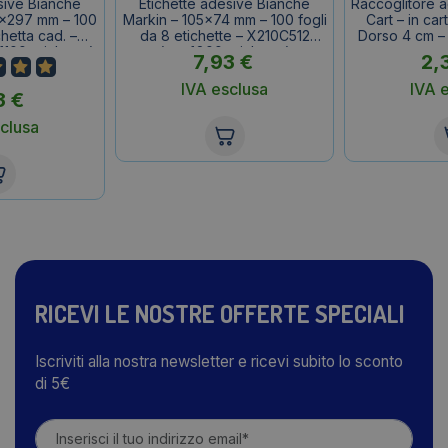
sive Bianche
Etichette adesive Bianche
Raccoglitore ad
0×297 mm – 100
Markin – 105×74 mm – 100 fogli
Cart – in cart
chetta cad. –
da 8 etichette – X210C512
Dorso 4 cm –
100 etichette)
(conf.800 etichette)
7,93
€
2,
IVA esclusa
IVA 
3
€
clusa
RICEVI LE NOSTRE OFFERTE SPECIALI
Iscriviti alla nostra newsletter e ricevi subito lo sconto
di 5€