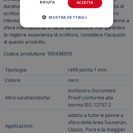
RIFIUTA
ACCETTA
duraturo. Questo articolo garantisce un'esperienza di
scrittura fluida e piacevole, offrendo un tratto nero
MOSTRA DETTAGLI
intenso e preciso. È compatibile con numerose penne a
sfera internazionali e facile da installare. Per garantire
la migliore esperienza di scrittura, considera l'acquisto
di questo prodotto.
Codice produttore: 100436010
Tipologia:
refill punta 1 mm
Colore:
nero
inchiostro Document
Altre caratteristiche:
Proof conforme alla
norma ISO 12757-2
adatto a tutte le penne a
sfera della linea Souverän,
Applicazioni:
Classic, Pura e la maggior