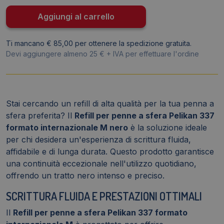
internazionale
-
Aggiungi al carrello
M
-
Ti mancano € 85,00 per ottenere la spedizione gratuita.
Nero
Devi aggiungere almeno 25 € + IVA per effettuare l'ordine
-
1
mm
(5
Stai cercando un refill di alta qualità per la tua penna a
pezzi)
sfera preferita? Il
Refill per penne a sfera Pelikan 337
quantità
formato internazionale M nero
è la soluzione ideale
per chi desidera un'esperienza di scrittura fluida,
affidabile e di lunga durata. Questo prodotto garantisce
una continuità eccezionale nell'utilizzo quotidiano,
offrendo un tratto nero intenso e preciso.
SCRITTURA FLUIDA E PRESTAZIONI OTTIMALI
Il
Refill per penne a sfera Pelikan 337 formato