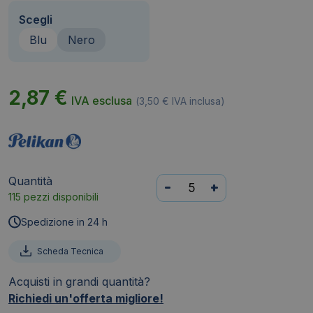
Scegli
Blu
Nero
2,87
€
IVA esclusa
(
3,50
€
IVA inclusa)
Quantità
Refill
-
+
115 pezzi disponibili
per
penne
Spedizione in 24 h
a
sfera
Scheda Tecnica
Pelikan
Acquisti in grandi quantità?
337
Richiedi un'offerta migliore!
formato