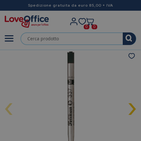
Spedizione gratuita da euro 85,00 + IVA
0
0
‹
›