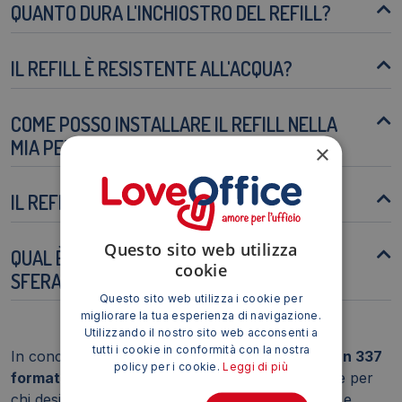
QUANTO DURA L'INCHIOSTRO DEL REFILL?
IL REFILL È RESISTENTE ALL'ACQUA?
COME POSSO INSTALLARE IL REFILL NELLA
MIA PENNA?
×
IL REFILL È DISPONIBILE IN ALTRI COLORI?
Questo sito web utilizza
QUAL È LA DIFFERENZA TRA UN REFILL A
cookie
SFERA E UN REFILL ROLLERBALL?
Questo sito web utilizza i cookie per
migliorare la tua esperienza di navigazione.
Utilizzando il nostro sito web acconsenti a
tutti i cookie in conformità con la nostra
In conclusione, il
Refill per penne a sfera Pelikan 337
policy per i cookie.
Leggi di più
formato internazionale M nero
è la scelta ideale per
chi desidera un prodotto di alta qualità, affidabile e