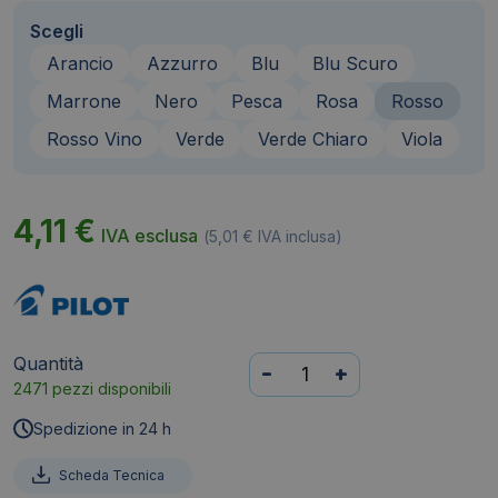
Scegli
Arancio
Azzurro
Blu
Blu Scuro
Marrone
Nero
Pesca
Rosa
Rosso
Rosso Vino
Verde
Verde Chiaro
Viola
4,11
€
IVA esclusa
(
5,01
€
IVA inclusa)
Quantità
Refill
-
+
2471 pezzi disponibili
per
Penna
Spedizione in 24 h
a
sfera
Scheda Tecnica