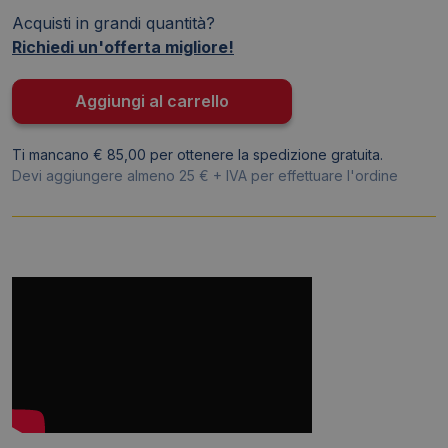
cancellabile
Acquisti in grandi quantità?
Frixion
Richiedi un'offerta migliore!
Ball
Pilot
-
Aggiungi al carrello
Rosso
-
Ti mancano € 85,00 per ottenere la spedizione gratuita.
0,7
Devi aggiungere almeno 25 € + IVA per effettuare l'ordine
mm
(M)
-
006658
(conf.3)
quantità