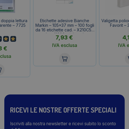
doppia lettura
Etichette adesive Bianche
Valigetta poli
arente – 7725
Markin – 105×37 mm – 100 fogli
Favorit –
da 16 etichette cad. – X210C511
(conf.1600 etichette)
7,93
€
4,
IVA esclusa
IVA 
3
€
clusa
RICEVI LE NOSTRE OFFERTE SPECIALI
Iscriviti alla nostra newsletter e ricevi subito lo sconto