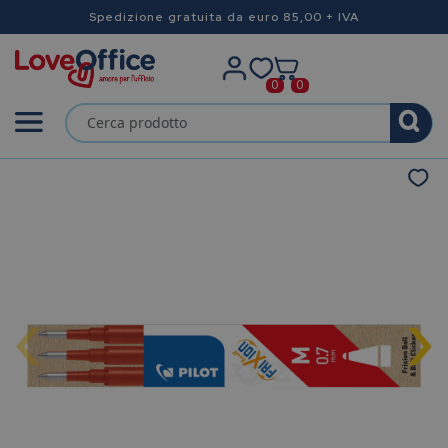
Spedizione gratuita da euro 85,00 + IVA
0
0
‹
›