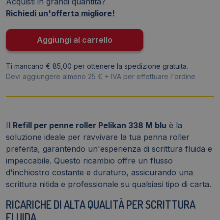
Acquisti in grandi quantità?
Pelikan
Richiedi un'offerta migliore!
-
Blu
-
Aggiungi al carrello
media
1
Ti mancano € 85,00 per ottenere la spedizione gratuita.
mm
Devi aggiungere almeno 25 € + IVA per effettuare l'ordine
-
0F6MD0
quantità
Il
Refill per penne roller Pelikan 338 M blu
è la
soluzione ideale per ravvivare la tua penna roller
preferita, garantendo un'esperienza di scrittura fluida e
impeccabile. Questo ricambio offre un flusso
d'inchiostro costante e duraturo, assicurando una
scrittura nitida e professionale su qualsiasi tipo di carta.
RICARICHE DI ALTA QUALITÀ PER SCRITTURA
FLUIDA