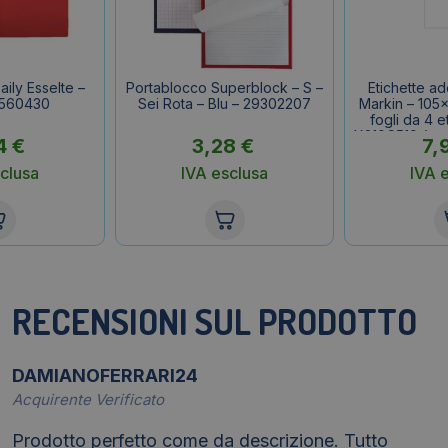
ily Esselte –
Portablocco Superblock – S –
Etichette a
 560430
Sei Rota – Blu – 29302207
Markin – 105
fogli da 4 e
X210C519 (con
4
€
3,28
€
7,
clusa
IVA esclusa
IVA 
RECENSIONI SUL PRODOTTO
DAMIANOFERRARI24
Acquirente Verificato
Prodotto perfetto come da descrizione. Tutto