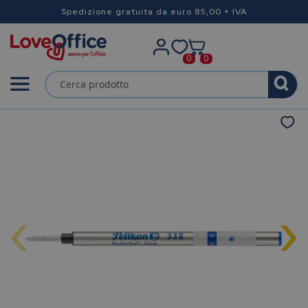
Spedizione gratuita da euro 85,00 + IVA
0
0
‹
›