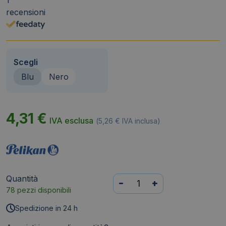
recensioni
Scegli
Blu
Nero
4,31
€
IVA esclusa
(
5,26
€
IVA inclusa)
Quantità
Refill
-
+
78 pezzi disponibili
338
per
Spedizione in 24 h
roller