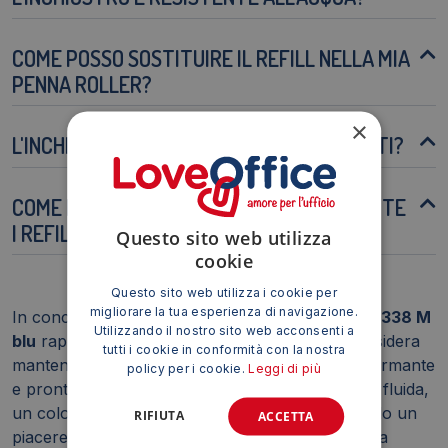
COME POSSO SOSTITUIRE IL REFILL NELLA MIA
PENNA ROLLER?
×
L'INCHIOSTRO PUÒ MACCHIARE I DOCUMENTI?
COME POSSO CONSERVARE CORRETTAMENTE
I REFILL INUTILIZZATI?
Questo sito web utilizza
cookie
Questo sito web utilizza i cookie per
migliorare la tua esperienza di navigazione.
In conclusione, il
Refill per penne roller Pelikan 338 M
Utilizzando il nostro sito web acconsenti a
blu
rappresenta una soluzione ideale per chi desidera
tutti i cookie in conformità con la nostra
mantenere la propria penna roller sempre performante
policy per i cookie.
Leggi di più
e pronta all'uso. Offre un'esperienza di scrittura fluida,
un colore intenso e una lunga durata, garantendo un
RIFIUTA
ACCETTA
piacere di scrittura superiore. Questo articolo è la