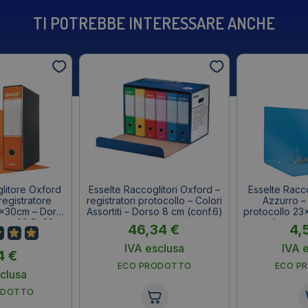
TI POTREBBE INTERESSARE ANCHE
litore Oxford
Esselte Raccoglitori Oxford –
Esselte Racc
registratore
registratori protocollo – Colori
Azzurro – 
x30cm – Dorso
Assortiti – Dorso 8 cm (conf.6)
protocollo 23
erno 29,5x32cm
cm – f.to es
46,34
€
4,
IVA esclusa
IVA 
4
€
ECO PRODOTTO
ECO P
clusa
ODOTTO