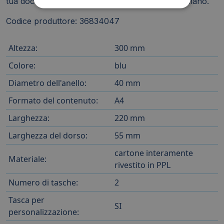
tua documentazione organizzata e a portata di mano.
Codice produttore: 36834047
Altezza:
300 mm
Colore:
blu
Diametro dell'anello:
40 mm
Formato del contenuto:
A4
Larghezza:
220 mm
Larghezza del dorso:
55 mm
cartone interamente
Materiale:
rivestito in PPL
Numero di tasche:
2
Tasca per
SI
personalizzazione: