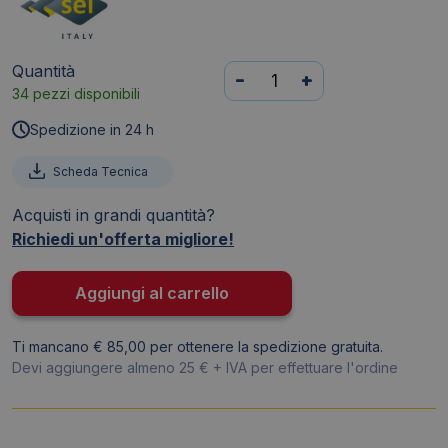
Quantità
Raccoglitore
-
+
34 pezzi disponibili
personalizzabile
A4
Spedizione in 24 h
Blu
Sei
Scheda Tecnica
Rota
Acquisti in grandi quantità?
Nettuno
Richiedi un'offerta migliore!
TI
-
Dorso
Aggiungi al carrello
5,5
cm
Ti mancano € 85,00 per ottenere la spedizione gratuita.
-
Devi aggiungere almeno 25 € + IVA per effettuare l'ordine
4
anelli
a