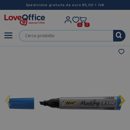
Spedizione gratuita da euro 85,00 + IVA
0
0
‹
›