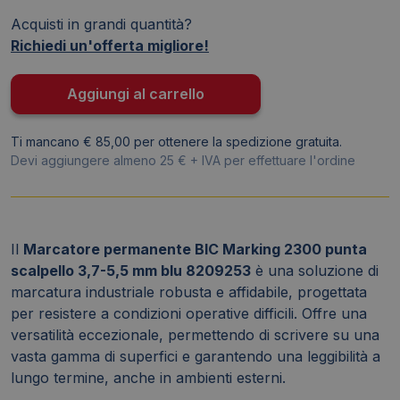
Blu
Acquisti in grandi quantità?
-
Richiedi un'offerta migliore!
scalpello
-
3-
Aggiungi al carrello
5,5
mm
Ti mancano € 85,00 per ottenere la spedizione gratuita.
-
Devi aggiungere almeno 25 € + IVA per effettuare l'ordine
8209253
quantità
Il
Marcatore permanente BIC Marking 2300 punta
scalpello 3,7-5,5 mm blu 8209253
è una soluzione di
marcatura industriale robusta e affidabile, progettata
per resistere a condizioni operative difficili. Offre una
versatilità eccezionale, permettendo di scrivere su una
vasta gamma di superfici e garantendo una leggibilità a
lungo termine, anche in ambienti esterni.