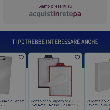
Siamo presenti su
TI POTREBBE INTERESSARE ANCHE
alluminio Lebez
Portablocco Superblock – S –
Valigetta poli
720
Sei Rota – Rosso – 29302212
Favorit – 53×3