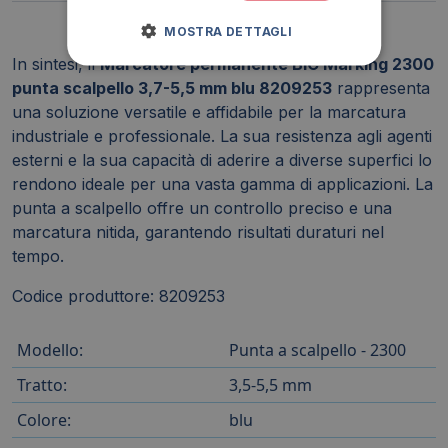
MOSTRA DETTAGLI
In sintesi, il
Marcatore permanente BIC Marking 2300
punta scalpello 3,7-5,5 mm blu 8209253
rappresenta
una soluzione versatile e affidabile per la marcatura
industriale e professionale. La sua resistenza agli agenti
esterni e la sua capacità di aderire a diverse superfici lo
rendono ideale per una vasta gamma di applicazioni. La
punta a scalpello offre un controllo preciso e una
marcatura nitida, garantendo risultati duraturi nel
tempo.
Codice produttore: 8209253
Modello:
Punta a scalpello - 2300
Tratto:
3,5-5,5 mm
Colore:
blu