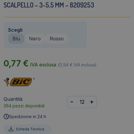
SCALPELLO – 3-5,5 MM – 8209253
Scegli
Blu
Nero
Rosso
0,77
€
IVA esclusa
(
0,94
€
IVA inclusa)
Quantità
Permanent
-
+
264 pezzi disponibili
Marker
2300
Spedizione in 24 h
Bic
-
Scheda Tecnica