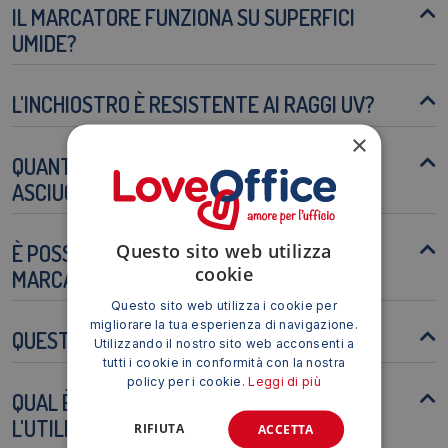
IL MARCATORE FUNZIONA SU SUPERFICI
UMIDE?
L'INCHIOSTRO È RESISTENTE AI RAGGI UV?
×
QUANTO TEMPO IMPIEGA L'INCHIOSTRO AD
ASCIUGARE?
Questo sito web utilizza
È POSSIBILE UTILIZZARE QUESTO
cookie
MARCATORE SU PLASTICA?
Questo sito web utilizza i cookie per
migliorare la tua esperienza di navigazione.
QUESTO PRODOTTO È RICAMBIABILE?
Utilizzando il nostro sito web acconsenti a
tutti i cookie in conformità con la nostra
policy per i cookie.
Leggi di più
QUAL È LA TEMPERATURA IDEALE PER
L'UTILIZZO?
RIFIUTA
ACCETTA