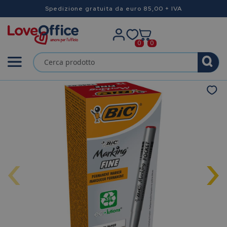
Spedizione gratuita da euro 85,00 + IVA
0
0
‹
›