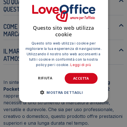
SU QUALI SUPERFICI POSSO UTILIZZARE
QUESTO MARCATORE?
COME POSSO PROLUNGARE LA DURATA DEL
Questo sito web utilizza
MARCATORE?
cookie
Questo sito web utilizza i cookie per
migliorare la tua esperienza di navigazione.
IL MARCATORE È RESISTENTE AGLI AGENTI
Utilizzando il nostro sito web acconsenti a
ATMOSFERICI?
tutti i cookie in conformità con la nostra
policy per i cookie.
Leggi di più
RIFIUTA
ACCETTA
In sintesi, il
Marcatore permanente BIC Marking
Pocket 1445 punta conica 1 mm rosso 8209002
MOSTRA DETTAGLI
rappresenta una scelta eccellente per chiunque
necessiti di uno strumento di marcatura affidabile,
versatile e durevole. Che sia per uso professionale,
creativo o domestico, questo prodotto offre prestazioni
superiori e una lunga durata nel tempo.