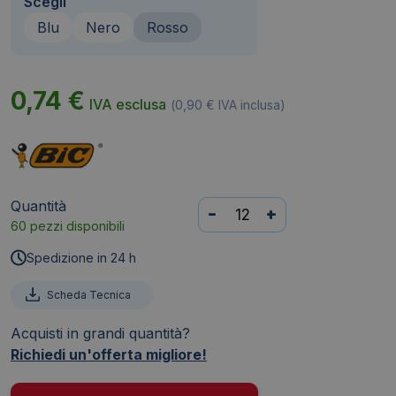
Scegli
Blu
Nero
Rosso
0,74
€
IVA esclusa
(
0,90
€
IVA inclusa)
Quantità
Permanent
-
+
60 pezzi disponibili
Marker
1445
Spedizione in 24 h
Bic
-
Scheda Tecnica
Rosso
Acquisti in grandi quantità?
-
Richiedi un'offerta migliore!
tonda
-