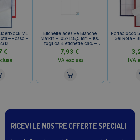
Superblock ML
Etichette adesive Bianche
Portablocco S
Rota – Rosso –
Markin – 105×148,5 mm – 100
Sei Rota – 
2312
fogli da 4 etichette cad. –
X210C519 (conf.400 etichette)
7
€
7,93
€
3,
clusa
IVA esclusa
IVA 
RICEVI LE NOSTRE OFFERTE SPECIALI