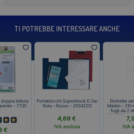
TI POTREBBE INTERESSARE ANCHE
doppia lettura
Portablocchi Superblock D Sei
Etichette a
arente – 7725
Rota – Rosso – 29342212
Markin – 210
fogli da 2 e
X210C509 (con
4,69
€
7,
IVA esclusa
IVA 
3
€