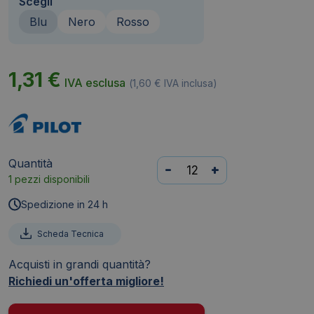
Scegli
Blu
Nero
Rosso
1,31
€
IVA esclusa
(
1,60
€
IVA inclusa)
Quantità
Penne
-
+
1 pezzi disponibili
a
sfera
Spedizione in 24 h
Pilot
Blu
Scheda Tecnica
ricaricabile
Acquisti in grandi quantità?
-
Richiedi un'offerta migliore!
1
mm