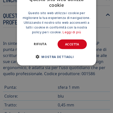
cookie
Questo sito web utilizza i cookie per
QUESTA PENNA È ADATTA ALL'USO
migliorare la tua esperienza di navigazione.
PROFESSIONALE?
Utilizzando il nostro sito web acconsenti a
tutti i cookie in conformità con la nostra
policy per i cookie.
Leggi di più
In sintesi, la penna a sfera ricaricabile Pilot BPS-GP
RIFIUTA
ACCETTA
punta media 1,0 mm blu rappresenta una soluzione di
scrittura versatile, affidabile e confortevole. Grazie alle
MOSTRA DETTAGLI
sue caratteristiche tecniche avanzate e al suo design
ergonomico, è adatta sia per l'uso quotidiano che per
quello professionale. Codice produttore: 001586
Punta:
sfera 1 mm
Colore:
blu
Tratto:
0,45 mm