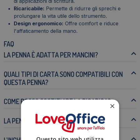
di applicazioni di scrittura.
Ricaricabile:
Permette di ridurre gli sprechi e
prolungare la vita utile dello strumento.
Design ergonomico:
Offre comfort e riduce
l'affaticamento della mano.
FAQ
LA PENNA È ADATTA PER MANCINI?
QUALI TIPI DI CARTA SONO COMPATIBILI CON
QUESTA PENNA?
COME POSSO SOSTITUIRE LA RICARICA?
×
LA PENNA È RESISTENTE AGLI URTI?
Questo sito web utilizza
L'INCHIOSTRO È CANCELLABILE?