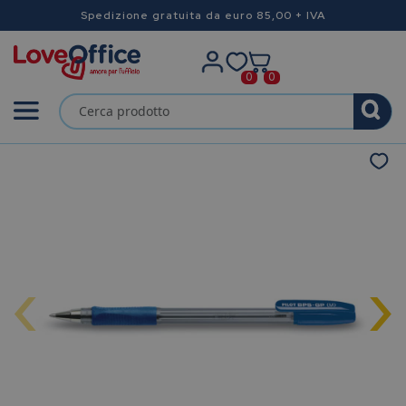
Spedizione gratuita da euro 85,00 + IVA
0
0
‹
›