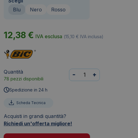
Scegli
Blu
Nero
Rosso
12,38
€
IVA esclusa
(
15,10
€
IVA inclusa)
Quantità
Penne
-
+
78 pezzi disponibili
a
sfera
Spedizione in 24 h
Cristal®
Bic
Scheda Tecnica
-
Acquisti in grandi quantità?
Large
Richiedi un'offerta migliore!
-
Blu