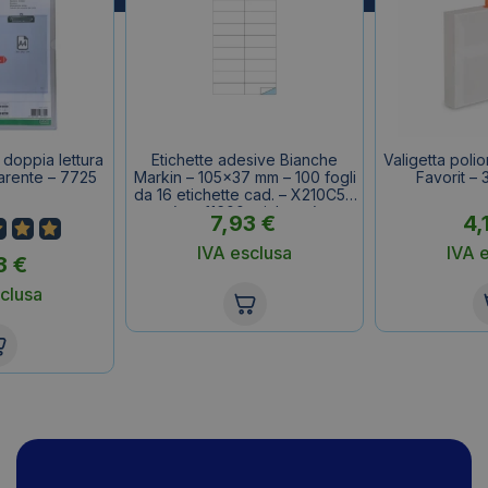
doppia lettura
Etichette adesive Bianche
Valigetta poli
arente – 7725
Markin – 105×37 mm – 100 fogli
Favorit –
da 16 etichette cad. – X210C511
(conf.1600 etichette)
7,93
€
4,
IVA esclusa
IVA 
3
€
clusa