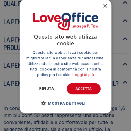
QUAL È LA DURATA MEDIA DI UNA PENNA?
×
LA PENNA È RICARICABILE?
Questo sito web utilizza
LA PENNA È ADATTA PER LA SCRITTURA
cookie
PROLUNGATA?
Questo sito web utilizza i cookie per
migliorare la tua esperienza di navigazione.
LA PENNA È RESISTENTE ALL'ACQUA?
Utilizzando il nostro sito web acconsenti a
tutti i cookie in conformità con la nostra
policy per i cookie.
Leggi di più
LA PENNA È ADATTA PER L'USO CON STENCIL?
RIFIUTA
ACCETTA
MOSTRA DETTAGLI
In conclusione, la penna a sfera BIC Cristal® Large 1,6
mm blu conf. 50 pezzi rappresenta una soluzione
conveniente, affidabile e confortevole per tutte le
esigenze di scrittura, sia a casa che in ufficio. La