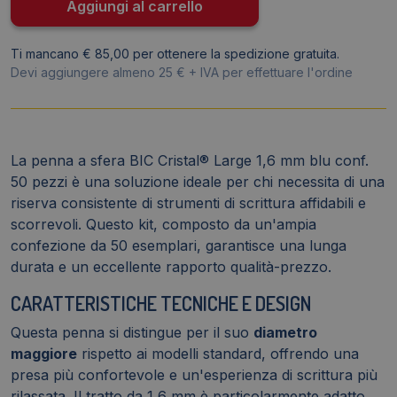
-
Aggiungi al carrello
1,6
mm
Ti mancano € 85,00 per ottenere la spedizione gratuita.
-
Devi aggiungere almeno 25 € + IVA per effettuare l'ordine
cappuccio
(conf.50)
quantità
La penna a sfera BIC Cristal® Large 1,6 mm blu conf.
50 pezzi è una soluzione ideale per chi necessita di una
riserva consistente di strumenti di scrittura affidabili e
scorrevoli. Questo kit, composto da un'ampia
confezione da 50 esemplari, garantisce una lunga
durata e un eccellente rapporto qualità-prezzo.
CARATTERISTICHE TECNICHE E DESIGN
Questa penna si distingue per il suo
diametro
maggiore
rispetto ai modelli standard, offrendo una
presa più confortevole e un'esperienza di scrittura più
rilassata. Il tratto da 1,6 mm è particolarmente adatto