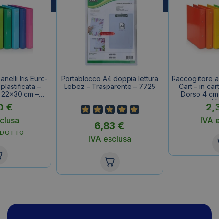
nelli Iris Euro-
Portablocco A4 doppia lettura
Raccoglitore ad
 plastificata –
Lebez – Trasparente – 7725
Cart – in cart
 22×30 cm –
Dorso 4 cm
so
V
0
€
2,
clusa
IVA 
6,83
€
ODOTTO
IVA esclusa