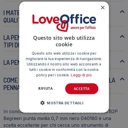
×
I MATERIALI RICICLATI INFLUISCONO SULLA
QUALITÀ DELLA SCRITTURA?
LA PENNA È ADATTA PER L'USO SU DIVERSI
Questo sito web utilizza
cookie
TIPI DI CARTA?
Questo sito web utilizza i cookie per
migliorare la tua esperienza di navigazione.
LA PENNA È DISPONIBILE IN ALTRI COLORI?
Utilizzando il nostro sito web acconsenti a
tutti i cookie in conformità con la nostra
policy per i cookie.
Leggi di più
COME POSSO SMALTIRE CORRETTAMENTE LA
PENNA A FINE UTILIZZO?
RIFIUTA
ACCETTA
MOSTRA DETTAGLI
In conclusione, la penna roller gel a scatto Pilot B2P
Begreen punta media 0,7 mm nero 040180 è una
scelta eccellente per chi cerca uno strumento di