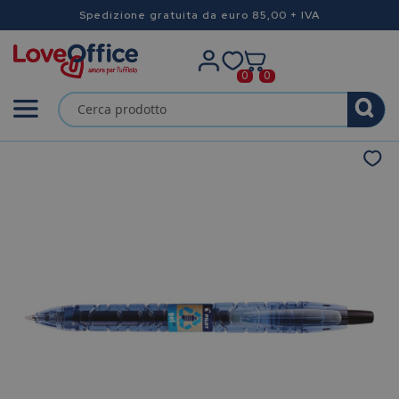
Spedizione gratuita da euro 85,00 + IVA
0
0