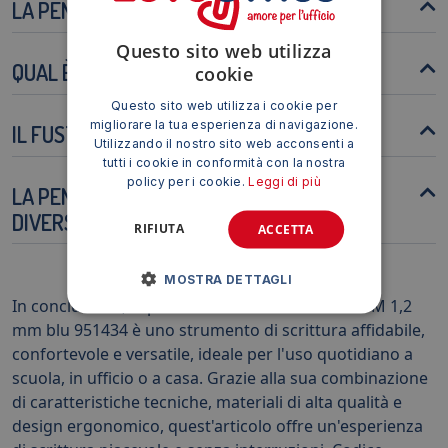
LA PENNA È RICARICABILE?
Questo sito web utilizza
QUAL È LA DIMENSIONE DELLA PUNTA?
cookie
Questo sito web utilizza i cookie per
migliorare la tua esperienza di navigazione.
IL FUSTO È RESISTENTE AGLI URTI?
Utilizzando il nostro sito web acconsenti a
tutti i cookie in conformità con la nostra
policy per i cookie.
Leggi di più
LA PENNA È ADATTA PER SCRIVERE SU
DIVERSI TIPI DI CARTA?
RIFIUTA
ACCETTA
MOSTRA DETTAGLI
In conclusione, la penna a sfera BIC Cristal Soft M 1,2
mm blu 951434 è uno strumento di scrittura affidabile,
confortevole e versatile, ideale per l'uso quotidiano a
scuola, in ufficio o a casa. Grazie alla sua combinazione
di caratteristiche tecniche, materiali di alta qualità e
design ergonomico, quest'articolo offre un'esperienza