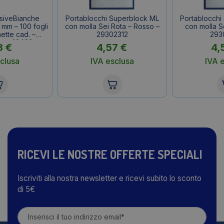
esiveBianche
Portablocchi Superblock ML
Portablocchi
mm – 100 fogli
con molla Sei Rota – Rosso –
con molla Se
ette cad. –
29302312
293
conf.2400
3
€
4,57
€
4,
ette)
clusa
IVA esclusa
IVA 
RICEVI LE NOSTRE OFFERTE SPECIALI
Iscriviti alla nostra newsletter e ricevi subito lo sconto
di 5€