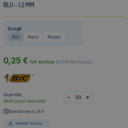
BLU – 1,2 MM
Scegli
Blu
Nero
Rosso
0,25
€
IVA esclusa
(
0,31
€
IVA inclusa)
Quantità
Penna
-
+
6800 pezzi disponibili
a
sfera
Spedizione in 24 h
Cristal
Soft
Scheda Tecnica