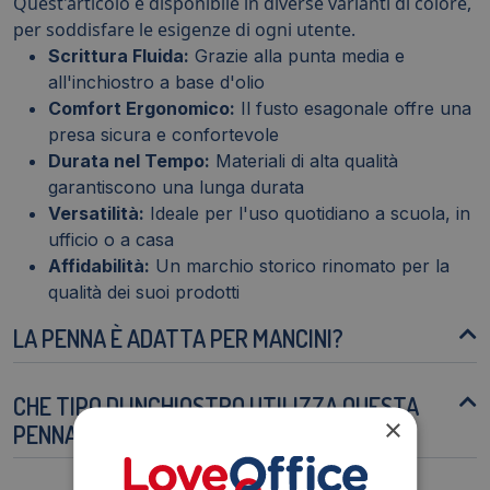
Quest'articolo è disponibile in diverse varianti di colore,
per soddisfare le esigenze di ogni utente.
Scrittura Fluida:
Grazie alla punta media e
all'inchiostro a base d'olio
Comfort Ergonomico:
Il fusto esagonale offre una
presa sicura e confortevole
Durata nel Tempo:
Materiali di alta qualità
garantiscono una lunga durata
Versatilità:
Ideale per l'uso quotidiano a scuola, in
ufficio o a casa
Affidabilità:
Un marchio storico rinomato per la
qualità dei suoi prodotti
LA PENNA È ADATTA PER MANCINI?
CHE TIPO DI INCHIOSTRO UTILIZZA QUESTA
×
PENNA?