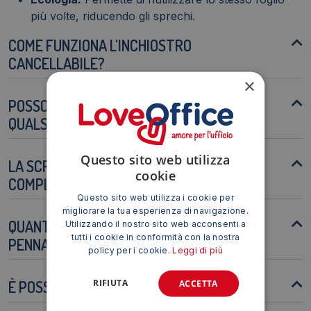
più volte, riducendo gli sprechi.
COME FUNZIONA L'INCHIOSTRO
CANCELLABILE?
×
POSSO UTILIZZARE QUESTA PENNA SU
QUALSIASI TIPO DI CARTA?
Questo sito web utilizza
LA SCRITTURA CANCELLATA È
cookie
COMPLETAMENTE INVISIBILE?
Questo sito web utilizza i cookie per
migliorare la tua esperienza di navigazione.
QUANTO DURA L'INCHIOSTRO DI QUESTA
Utilizzando il nostro sito web acconsenti a
tutti i cookie in conformità con la nostra
PENNA?
policy per i cookie.
Leggi di più
RIFIUTA
È POSSIBILE RICARICARE QUESTA PENNA?
ACCETTA