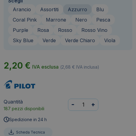
Scegli
Arancio
Assortiti
Azzurro
Blu
Coral Pink
Marrone
Nero
Pesca
Purple
Rosa
Rosso
Rosso Vino
Sky Blue
Verde
Verde Chiaro
Viola
2,20
€
IVA esclusa
(
2,68
€
IVA inclusa)
Quantità
Penna
-
+
187 pezzi disponibili
a
sfera
Spedizione in 24 h
cancellabile
Frixion
Scheda Tecnica