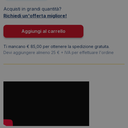
Ball
Acquisti in grandi quantità?
Pilot
Richiedi un'offerta migliore!
-
Azzurro
-
Aggiungi al carrello
0,7
mm
Ti mancano € 85,00 per ottenere la spedizione gratuita.
-
Devi aggiungere almeno 25 € + IVA per effettuare l'ordine
006664
quantità