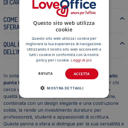
DI CARTA?
COME SI CONFRONTA CON ALTRE PENNE A
Questo sito web utilizza
SFERA SUL MERCATO?
cookie
Questo sito web utilizza i cookie per
QUAL È LA DURATA APPROSSIMATIVA
migliorare la tua esperienza di navigazione.
Utilizzando il nostro sito web acconsenti a
DELL'INCHIOSTRO?
tutti i cookie in conformità con la nostra
policy per i cookie.
Leggi di più
RIFIUTA
ACCETTA
In sintesi, la
Penna a sfera a scatto Pilot BPS Matic
punta fine 0,7 mm blu
è una soluzione ideale per chi
MOSTRA DETTAGLI
cerca una penna affidabile, confortevole e di alta
qualità per la scrittura quotidiana. La sua precisione,
combinata con un design elegante e una costruzione
solida, la rende un investimento duraturo per
professionisti, studenti e appassionati di scrittura.
Questa penna a sfera si distingue per la sua versatilità e