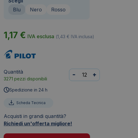
Scegli
Blu
Nero
Rosso
1,17
€
IVA esclusa
(
1,43
€
IVA inclusa)
Quantità
Penna
-
+
3271 pezzi disponibili
a
sfera
Spedizione in 24 h
a
scatto
Scheda Tecnica
BPS
Acquisti in grandi quantità?
Matic
Richiedi un'offerta migliore!
Pilot
-