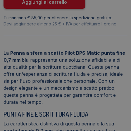
Blu
Aggiungi al carrello
-
0,7
Ti mancano € 85,00 per ottenere la spedizione gratuita.
mm
Devi aggiungere almeno 25 € + IVA per effettuare l'ordine
quantità
La
Penna a sfera a scatto Pilot BPS Matic punta fine
0,7 mm blu
rappresenta una soluzione affidabile e di
alta qualità per la scrittura quotidiana. Questa penna
offre un'esperienza di scrittura fluida e precisa, ideale
sia per l'uso professionale che personale. Con un
design elegante e un meccanismo a scatto pratico,
questa penna è progettata per garantire comfort e
durata nel tempo.
PUNTA FINE E SCRITTURA FLUIDA
La caratteristica distintiva di questa penna è la sua
punta fine da 0,7 mm
, che permette una scrittura