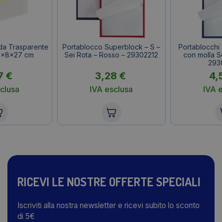
nda Trasparente
Portablocco Superblock – S –
Portablocchi
38x8x27 cm
Sei Rota – Rosso – 29302212
con molla Se
293
7
€
3,28
€
4,
clusa
IVA esclusa
IVA 
RICEVI LE NOSTRE OFFERTE SPECIALI
Iscriviti alla nostra newsletter e ricevi subito lo sconto
di 5€