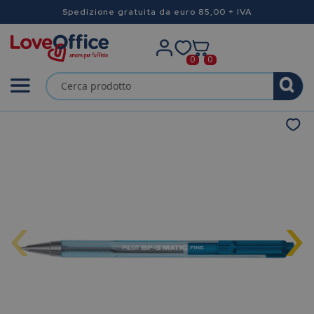
Spedizione gratuita da euro 85,00 + IVA
0
0
‹
›