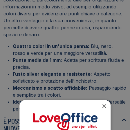
informazioni in modo visivo, ad esempio utilizzando
colori diversi per evidenziare punti chiave o categorie.
Un altro vantaggio è la sua convenienza, in quanto
permette di avere quattro penne in una, risparmiando
spazio e denaro.
Quattro colori in un'unica penna:
Blu, nero,
rosso e verde per una maggiore versatilità.
Punta media da 1 mm:
Adatta per scrittura fluida e
precisa.
Fusto silver elegante e resistente:
Aspetto
sofisticato e protezione dell'inchiostro.
Meccanismo a scatto affidabile:
Passaggio rapido
e semplice tra i colori.
Ideale per ufficio, scuola e uso creativo:
Versatile
×
per diverse applicazioni.
È POSSIBILE RICARICARE L'ARTICOLO CON
NUOVE CARTUCCE DI INCHIOSTRO?