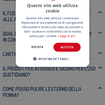
Questo sito web utilizza
cookie
IL FUSTO SILVER È RESISTENTE AI GRAFFI E
ALLE AMMACCATURE?
Questo sito web utilizza i cookie per
migliorare la tua esperienza di navigazione.
Utilizzando il nostro sito web acconsenti a
tutti i cookie in conformità con la nostra
QUAL È LA DURATA MEDIA DEGLI INCHIOSTRI
policy per i cookie.
Leggi di più
IN CONDIZIONI DI UTILIZZO NORMALE?
RIFIUTA
ACCETTA
L'ARTICOLO È ADATTO PER MANCINI?
MOSTRA DETTAGLI
IL PRODOTTO È ATOSSICO E SICURO PER L'USO
QUOTIDIANO?
COME POSSO PULIRE L'ESTERNO DELLA
PENNA?