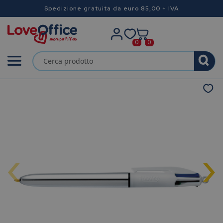
Spedizione gratuita da euro 85,00 + IVA
0
0
‹
›