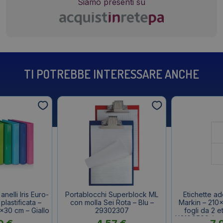
Siamo presenti su
TI POTREBBE INTERESSARE ANCHE
nelli Iris Euro-
Portablocchi Superblock ML
Etichette a
 plastificata –
con molla Sei Rota – Blu –
Markin – 210
×30 cm – Giallo
29302307
fogli da 2 e
X210C509 (con