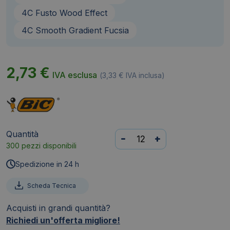
4C Fusto Wood Effect
4C Smooth Gradient Fucsia
2,73
€
IVA esclusa
(
3,33
€
IVA inclusa)
Quantità
Penna
-
+
300 pezzi disponibili
a
sfera
Spedizione in 24 h
a
scatto
Scheda Tecnica
BIC
Acquisti in grandi quantità?
4
Richiedi un'offerta migliore!
Colours