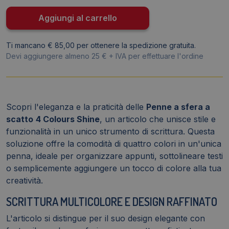
Shine
Silver
Aggiungi al carrello
-
Punta
Ti mancano € 85,00 per ottenere la spedizione gratuita.
M
Devi aggiungere almeno 25 € + IVA per effettuare l'ordine
-
1
mm
-
Scopri l'eleganza e la praticità delle
Penne a sfera a
4
scatto
4 Colours Shine
, un articolo che unisce stile e
colori
funzionalità in un unico strumento di scrittura. Questa
919380
soluzione offre la comodità di quattro colori in un'unica
quantità
penna, ideale per organizzare appunti, sottolineare testi
o semplicemente aggiungere un tocco di colore alla tua
creatività.
SCRITTURA MULTICOLORE E DESIGN RAFFINATO
L'articolo si distingue per il suo design elegante con