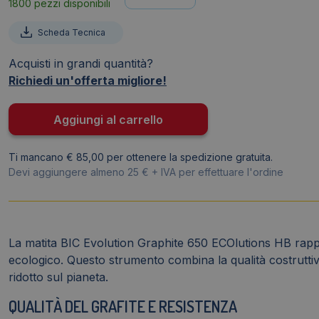
1800 pezzi disponibili
HB
-
Scheda Tecnica
Lapis
Ecologico
Acquisti in grandi quantità?
-
Richiedi un'offerta migliore!
Senza
Gommino
Aggiungi al carrello
-
Matita
Ti mancano € 85,00 per ottenere la spedizione gratuita.
Ecolution
Devi aggiungere almeno 25 € + IVA per effettuare l'ordine
Graphite
Bic
quantità
La matita BIC Evolution Graphite 650 ECOlutions HB rappre
ecologico. Questo strumento combina la qualità costruttiv
ridotto sul pianeta.
QUALITÀ DEL GRAFITE E RESISTENZA