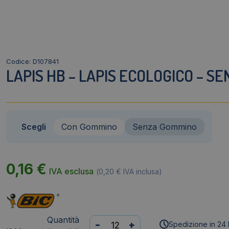
Codice: D107841
LAPIS HB – LAPIS ECOLOGICO – S
Scegli
Con Gommino
Senza Gommino
0,16
€
IVA esclusa
(
0,20
€
IVA inclusa)
Quantità
Lapis
-
+
Spedizione in 24 