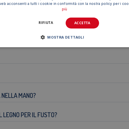
web acconsenti a tutti i cookie in conformità con la nostra policy per i co
ilità.
più
RIFIUTA
ACCETTA
PRODOTTO?
MOSTRA DETTAGLI
A NELLA MANO?
 LEGNO PER IL FUSTO?