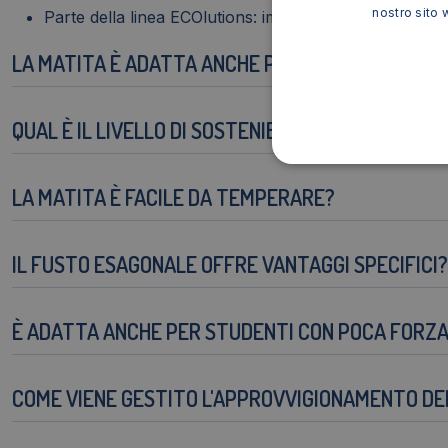
nostro sito 
Parte della linea
ECOlutions: impegno verso la sostenib
LA MATITA È ADATTA ANCHE PER USI ARTISTICI?
QUAL È IL LIVELLO DI SOSTENIBILITÀ DI QUESTO 
LA MATITA È FACILE DA TEMPERARE?
IL FUSTO ESAGONALE OFFRE VANTAGGI SPECIFICI?
È ADATTA ANCHE PER STUDENTI CON POCA FORZ
COME VIENE GESTITO L'APPROVVIGIONAMENTO DEL