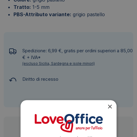
Tratto:
1-5 mm
PBS-Attributo variante:
grigio pastello
Spedizione: 6,99 €, gratis per ordini superiori a 85,00
€ + IVA*
(escluso Sicilia, Sardegna e isole minori)
Diritto di recesso
×
Siamo presenti su