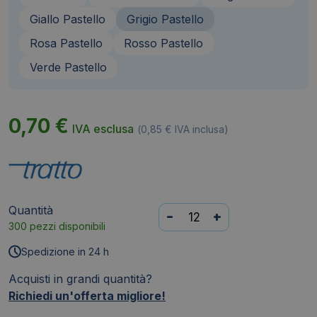
Giallo Pastello
Grigio Pastello
Rosa Pastello
Rosso Pastello
Verde Pastello
0,70
€
IVA esclusa
(
0,85
€
IVA inclusa)
Quantità
Evidenziatore
-
+
300 pezzi disponibili
Tratto
Video
Spedizione in 24 h
Pastel
Acquisti in grandi quantità?
1-
Richiedi un'offerta migliore!
5
mm