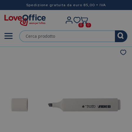
Spedizione gratuita da euro 85,00 + IVA
0
0