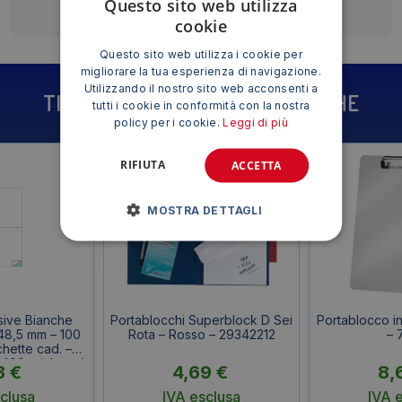
Questo sito web utilizza
cookie
Questo sito web utilizza i cookie per
migliorare la tua esperienza di navigazione.
Utilizzando il nostro sito web acconsenti a
TI POTREBBE INTERESSARE ANCHE
tutti i cookie in conformità con la nostra
policy per i cookie.
Leggi di più
RIFIUTA
ACCETTA
MOSTRA DETTAGLI
sive Bianche
Portablocchi Superblock D Sei
Portablocco in
48,5 mm – 100
Rota – Rosso – 29342212
– 
chette cad. –
400 etichette)
3
€
4,69
€
8,
clusa
IVA esclusa
IVA 