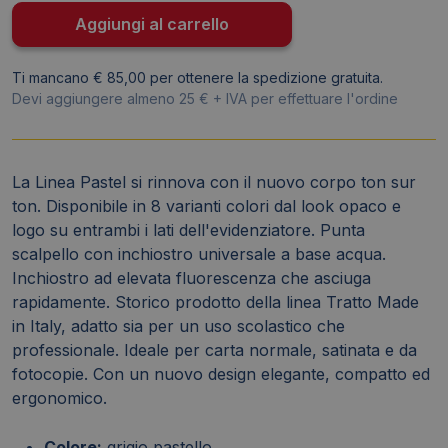
grigio
Aggiungi al carrello
pastello
-
Ti mancano € 85,00 per ottenere la spedizione gratuita.
F83351500
Devi aggiungere almeno 25 € + IVA per effettuare l'ordine
quantità
La Linea Pastel si rinnova con il nuovo corpo ton sur
ton. Disponibile in 8 varianti colori dal look opaco e
logo su entrambi i lati dell'evidenziatore. Punta
scalpello con inchiostro universale a base acqua.
Inchiostro ad elevata fluorescenza che asciuga
rapidamente. Storico prodotto della linea Tratto Made
in Italy, adatto sia per un uso scolastico che
professionale. Ideale per carta normale, satinata e da
fotocopie. Con un nuovo design elegante, compatto ed
ergonomico.
Colore:
grigio pastello