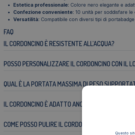
Estetica professionale
: Colore nero elegante e adatt
Confezione conveniente
: 10 unità per soddisfare le
Versatilità
: Compatibile con diversi tipi di portabadge
FAQ
IL CORDONCINO È RESISTENTE ALL'ACQUA?
POSSO PERSONALIZZARE IL CORDONCINO CON IL L
QUAL È LA PORTATA MASSIMA DI PESO SUPPORTA
IL CORDONCINO È ADATTO ANCHE PER BAMBINI?
COME POSSO PULIRE IL CORDONCINO?
Questo sito