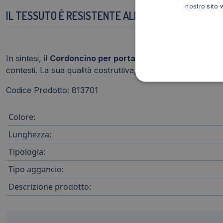
nostro sito 
IL TESSUTO È RESISTENTE ALL'USURA?
In sintesi, il
Cordoncino per portabadge DURABLE tessu
contesti. La sua qualità costruttiva, il comfort offerto e
Codice Prodotto: 813701
Colore:
Lunghezza:
Tipologia:
Tipo aggancio:
Descrizione prodotto: