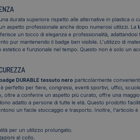
TENZA
 una durata superiore rispetto alle alternative in plastica o
un aspetto professionale anche dopo numerosi utilizzi. La
erisce un tocco di eleganza e professionalità, adattandosi f
nto pur mantenendo il badge ben visibile. L'utilizzo di materi
tto estetico e funzionale nel tempo. Questo non è solo un a
SICUREZZA
abadge DURABLE tessuto nero
particolarmente conveniente
erfetto per fiere, congressi, eventi sportivi, uffici, scuole
to, oltre a conferire un aspetto più curato, offre una maggio
ono adatto a persone di tutte le età. Questo prodotto facilit
tono un facile stoccaggio e trasporto. Inoltre, l'articolo
alità per un utilizzo prolungato.
azioni al collo.