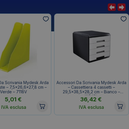
Da Scrivania Mydesk Arda
Accessori Da Scrivania Mydesk Arda
iste – 7,5×26,6×27,8 cm –
– Cassettiera 4 cassetti –
Verde – 7118V
29,5×38,5×28,2 cm – Bianco –
18P4Pb
5,01
€
36,42
€
IVA esclusa
IVA esclusa