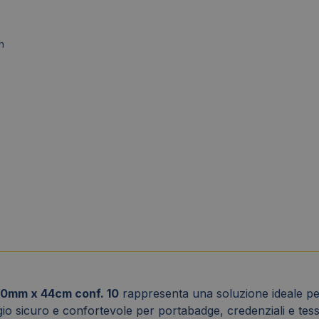
h
0mm x 44cm conf. 10
rappresenta una soluzione ideale per l
gio sicuro e confortevole per portabadge, credenziali e tesser