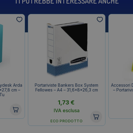
TI POTREBBE INTERESSARE ANCHE
Mydesk Arda
Portariviste Bankers Box System
Accessori 
6×27,8 cm –
Fellowes – A4 – 31,6x8x26,3 cm
– Portariv
8Tu
1,73
€
IVA esclusa
ECO PRODOTTO