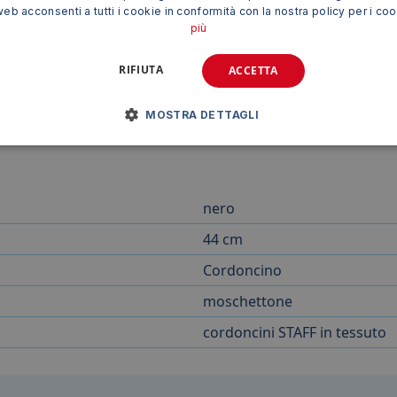
web acconsenti a tutti i cookie in conformità con la nostra policy per i co
più
RIFIUTA
ACCETTA
to nero
rappresenta una soluzione affidabile, resistente e p
MOSTRA DETTAGLI
 la confezione conveniente lo rendono un prodotto ideale per
nero
44 cm
Cordoncino
moschettone
cordoncini STAFF in tessuto