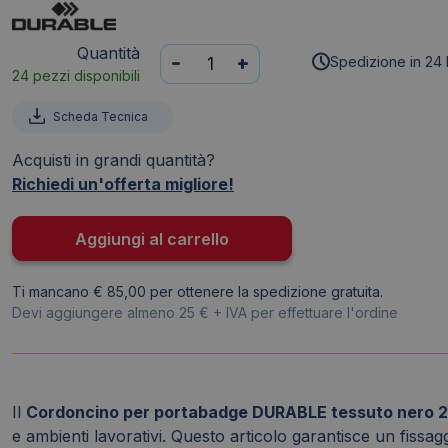
Quantità
Cordoncino
-
+
Spedizione in 24 
24 pezzi disponibili
portabadge
STAFF
Scheda Tecnica
DURABLE
cordoncini
Acquisti in grandi quantità?
STAFF
Richiedi un'offerta migliore!
in
tessuto
Aggiungi al carrello
Nero
20mmx44cm
Ti mancano € 85,00 per ottenere la spedizione gratuita.
(conf.10)
Devi aggiungere almeno 25 € + IVA per effettuare l'ordine
quantità
Il
Cordoncino per portabadge DURABLE tessuto nero 2
e ambienti lavorativi. Questo articolo garantisce un fissag