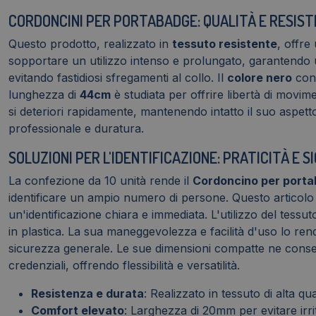
CORDONCINI PER PORTABADGE: QUALITÀ E RESIS
Questo prodotto, realizzato in
tessuto resistente
, offre
sopportare un utilizzo intenso e prolungato, garantendo 
evitando fastidiosi sfregamenti al collo. Il
colore nero
conf
lunghezza di
44cm
è studiata per offrire libertà di movime
si deteriori rapidamente, mantenendo intatto il suo aspe
professionale e duratura.
SOLUZIONI PER L'IDENTIFICAZIONE: PRATICITÀ E 
La confezione da 10 unità rende il
Cordoncino per port
identificare un ampio numero di persone. Questo articolo è p
un'identificazione chiara e immediata. L'utilizzo del tessu
in plastica. La sua maneggevolezza e facilità d'uso lo rend
sicurezza generale. Le sue dimensioni compatte ne consen
credenziali, offrendo flessibilità e versatilità.
Resistenza e durata
: Realizzato in tessuto di alta qu
Comfort elevato
: Larghezza di 20mm per evitare irrit