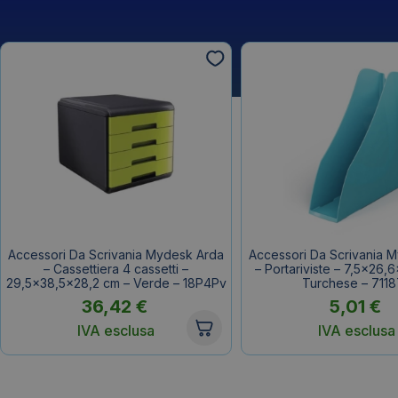
Accessori Da Scrivania Mydesk Arda
Accessori Da Scrivania 
– Cassettiera 4 cassetti –
– Portariviste – 7,5×26,
29,5×38,5×28,2 cm – Verde – 18P4Pv
Turchese – 711
36,42
€
5,01
€
IVA esclusa
IVA esclusa