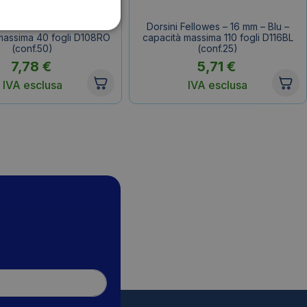
ellowes – 8 mm – Rosso –
Dorsini Fellowes – 16 mm – Blu –
massima 40 fogli D108RO
capacità massima 110 fogli D116BL
(conf.50)
(conf.25)
7,78
€
5,71
€
IVA esclusa
IVA esclusa