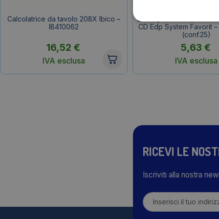
Calcolatrice da tavolo 208X Ibico –
Buste portadocumenti ad
IB410062
CD Edp System Favorit 
(conf.25)
16,52
€
5,63
€
IVA esclusa
IVA esclusa
RICEVI LE NOS
Iscriviti alla nostra ne