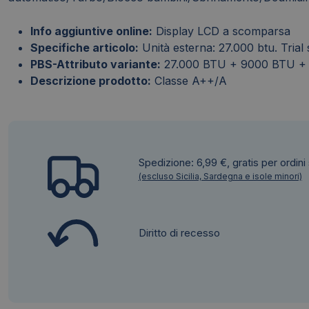
BTU
+
Info aggiuntive online:
Display LCD a scomparsa
9000
Specifiche articolo:
Unità esterna: 27.000 btu. Trial
BTU
PBS-Attributo variante:
27.000 BTU + 9000 BTU +
quantità
Descrizione prodotto:
Classe A++/A
Spedizione: 6,99 €, gratis per ordini
(escluso Sicilia, Sardegna e isole minori)
Diritto di recesso