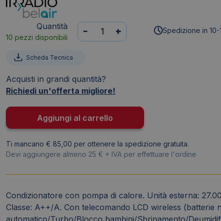
Quantità
Condizionatore
-
+
Spedizione in 10-
10 pezzi disponibili
con
pompa
Scheda Tecnica
di
calore
Acquisti in grandi quantità?
R32
Richiedi un'offerta migliore!
unità
esterna
Aggiungi al carrello
+
trial
Ti mancano € 85,00 per ottenere la spedizione gratuita.
split
Devi aggiungere almeno 25 € + IVA per effettuare l'ordine
Irradio
Belair
27.000
BTU
Condizionatore con pompa di calore. Unità esterna: 27.000
+
Classe: A++/A. Con telecomando LCD wireless (batterie non
9000
automatico/Turbo/Blocco bambini/Sbrinamento/Deumidifi