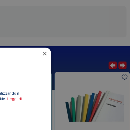
×
ilizzando il
okie.
Leggi di