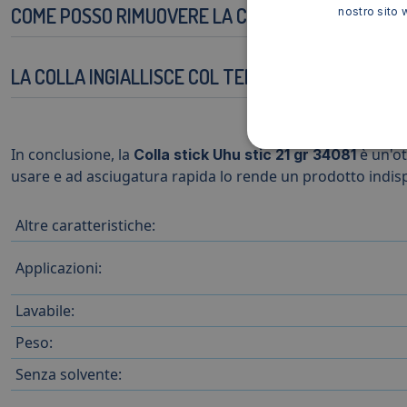
COME POSSO RIMUOVERE LA COLLA SE SBAGLIO A
nostro sito 
LA COLLA INGIALLISCE COL TEMPO?
In conclusione, la
è un'ot
Colla stick Uhu stic 21 gr 34081
usare e ad asciugatura rapida lo rende un prodotto indispe
Altre caratteristiche:
Applicazioni:
Lavabile:
Peso:
Senza solvente: