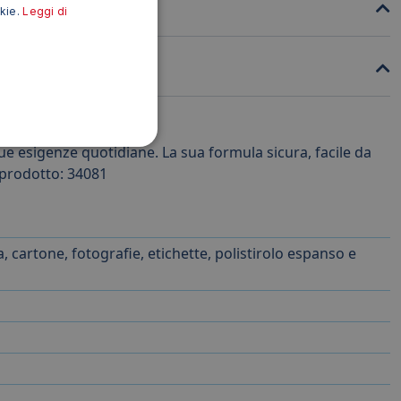
okie.
Leggi di
 tue esigenze quotidiane. La sua formula sicura, facile da
e prodotto: 34081
a, cartone, fotografie, etichette, polistirolo espanso e