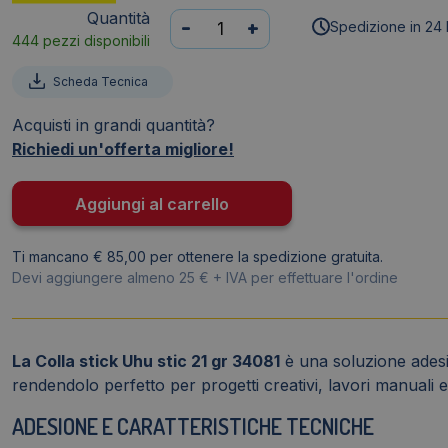
Quantità
Colla
-
+
Spedizione in 24 
444 pezzi disponibili
Stick
Uhu
Scheda Tecnica
21gr
D1235
Acquisti in grandi quantità?
quantità
Richiedi un'offerta migliore!
Aggiungi al carrello
Ti mancano € 85,00 per ottenere la spedizione gratuita.
Devi aggiungere almeno 25 € + IVA per effettuare l'ordine
La
Colla stick Uhu stic 21 gr 34081
è una soluzione adesiva
rendendolo perfetto per progetti creativi, lavori manuali e
ADESIONE E CARATTERISTICHE TECNICHE