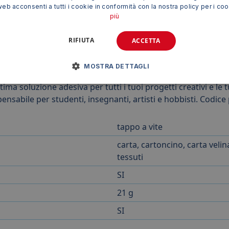
D APPLICARLA?
web acconsenti a tutti i cookie in conformità con la nostra policy per i co
più
RIFIUTA
ACCETTA
MOSTRA DETTAGLI
tima soluzione adesiva per tutti i tuoi progetti creativi e le
nsabile per studenti, insegnanti, artisti e hobbisti. Codic
tappo a vite
carta, cartoncino, carta velin
tessuti
SI
21 g
SI