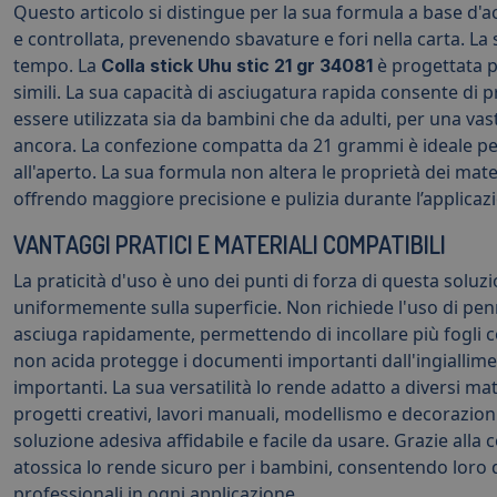
Questo articolo si distingue per la sua formula a base d'a
e controllata, prevenendo sbavature e fori nella carta. La
tempo. La
è progettata pe
Colla stick Uhu stic 21 gr 34081
simili. La sua capacità di asciugatura rapida consente di
essere utilizzata sia da bambini che da adulti, per una v
ancora. La confezione compatta da 21 grammi è ideale per 
all'aperto. La sua formula non altera le proprietà dei materi
offrendo maggiore precisione e pulizia durante l’applicazion
VANTAGGI PRATICI E MATERIALI COMPATIBILI
La praticità d'uso è uno dei punti di forza di questa soluzi
uniformemente sulla superficie. Non richiede l'uso di penn
asciuga rapidamente, permettendo di incollare più fogli 
non acida protegge i documenti importanti dall'ingiallimen
importanti. La sua versatilità lo rende adatto a diversi mat
progetti creativi, lavori manuali, modellismo e decorazion
soluzione adesiva affidabile e facile da usare. Grazie alla
atossica lo rende sicuro per i bambini, consentendo loro di
professionali in ogni applicazione.