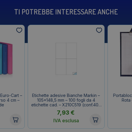
TI POTREBBE INTERESSARE ANCHE
s Euro-Cart –
Etichette adesive Bianche Markin –
Portabloc
orso 4 cm –
105×148,5 mm – 100 fogli da 4
Rota
de
etichette cad. – X210C519 (conf.400
etichette)
7,93
€
IVA esclusa