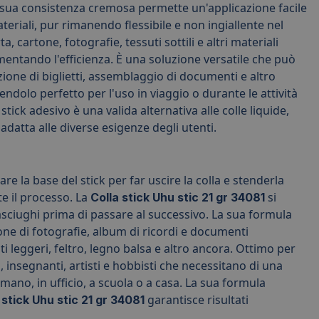
La sua consistenza cremosa permette un'applicazione facile
eriali, pur rimanendo flessibile e non ingiallente nel
cartone, fotografie, tessuti sottili e altri materiali
entando l'efficienza. È una soluzione versatile che può
ione di biglietti, assemblaggio di documenti e altro
dolo perfetto per l'uso in viaggio o durante le attività
tick adesivo è una valida alternativa alle colle liquide,
adatta alle diverse esigenze degli utenti.
re la base del stick per far uscire la colla e stenderla
te il processo. La
si
Colla stick Uhu stic 21 gr 34081
sciughi prima di passare al successivo. La sua formula
one di fotografie, album di ricordi e documenti
ti leggeri, feltro, legno balsa e altro ancora. Ottimo per
 insegnanti, artisti e hobbisti che necessitano di una
mano, in ufficio, a scuola o a casa. La sua formula
garantisce risultati
 stick Uhu stic 21 gr 34081