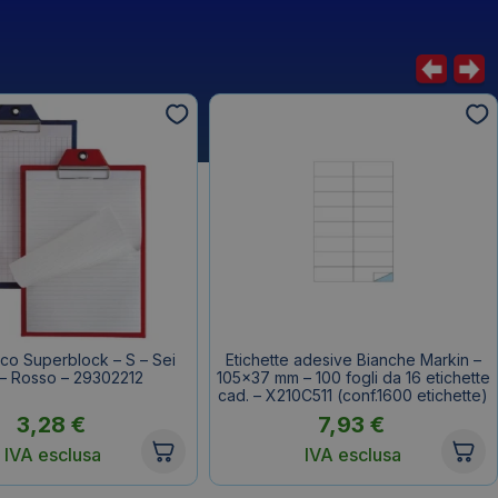
co Superblock – S – Sei
Etichette adesive Bianche Markin –
 – Rosso – 29302212
105×37 mm – 100 fogli da 16 etichette
cad. – X210C511 (conf.1600 etichette)
3,28
€
7,93
€
IVA esclusa
IVA esclusa