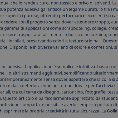
cqua, che lo rende sicuro, non tossico e privo di solventi. 
 sua potenza adesiva garantisce un legame duraturo tra i mat
r superfici porose, offrendo performance eccellenti su carta, 
 procedere con il progetto senza dover attendere troppo, aum
asta gamma di applicazioni come scrapbooking, collage, creaz
essere trasportata facilmente in borsa o nello zaino, renden
ali incollati, preservando colori e texture originali. Questo s
e. Disponibile in diverse varianti di colore e confezioni, si 
one adesiva. L'applicazione è semplice e intuitiva: basta ruota
elli o altri strumenti aggiuntivi, semplificando ulteriormen
contemporaneamente senza dover aspettare che la colla si a
to e dalla deteriorazione nel tempo. Ideale per l'archiviazi
eriali, tra cui carta da disegno, cartoncino, fotografie, tessu
i. Questo articolo è particolarmente apprezzato da studenti,
 confezione compatta, è possibile averlo sempre a portata di 
 esprimere la propria creatività in tutta sicurezza. La
Colla