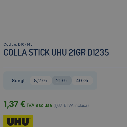
Codice: D107145
COLLA STICK UHU 21GR D1235
Scegli
8,2 Gr
21 Gr
40 Gr
1,37
€
IVA esclusa
(
1,67
€
IVA inclusa)