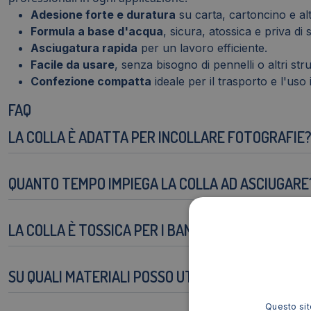
Adesione forte e duratura
su carta, cartoncino e altr
Formula a base d'acqua
, sicura, atossica e priva di 
Asciugatura rapida
per un lavoro efficiente.
Facile da usare
, senza bisogno di pennelli o altri str
Confezione compatta
ideale per il trasporto e l'uso 
FAQ
LA COLLA È ADATTA PER INCOLLARE FOTOGRAFIE
QUANTO TEMPO IMPIEGA LA COLLA AD ASCIUGARE
LA COLLA È TOSSICA PER I BAMBINI?
SU QUALI MATERIALI POSSO UTILIZZARE LA COLLA
Questo sito