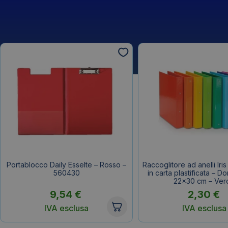
Portablocco Daily Esselte – Rosso –
Raccoglitore ad anelli Iri
560430
in carta plastificata – D
22×30 cm – Ver
9,54
€
2,30
€
IVA esclusa
IVA esclusa