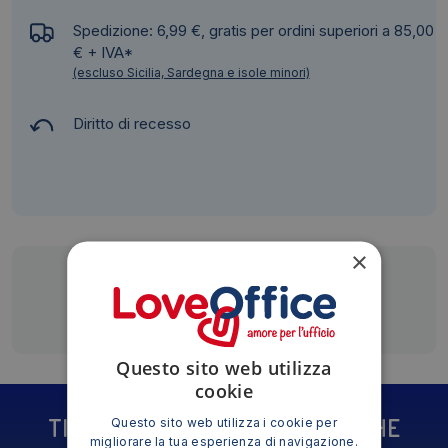
Spedizione: 6,99 €, gratis per ordini superiori a 85,00
€ + IVA*
(escluso Sicilia, Sardegna e isole minori)
Diritto di recesso
×
Siamo presenti su
Questo sito web utilizza
cookie
TI POTREBBE INTERESSARE ANCHE
Questo sito web utilizza i cookie per
migliorare la tua esperienza di navigazione.