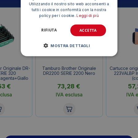
Utilizzando il nostro sito web acconsenti a
tutti i cookie in conformità con la nostra
policy per i cookie.
Leggi di più
RIFIUTA
ACCETTA
MOSTRA DETTAGLI
 Originale DR-
Tamburo Brother Originale
Cartucce origi
RIE 320
DR2200 SERIE 2200 Nero
223VALBP Ink
genta+Giallo
(co
53
€
73,28
€
57
clusa
IVA esclusa
IVA 