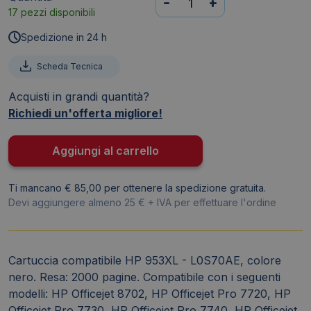
-
+
17 pezzi disponibili
compatibile
HP
Spedizione in 24 h
953XL
-
Scheda Tecnica
L0S70AE
Acquisti in grandi quantità?
nero
Richiedi un'offerta migliore!
TTCMHP953XLBK
quantità
Aggiungi al carrello
Ti mancano € 85,00 per ottenere la spedizione gratuita.
Devi aggiungere almeno 25 € + IVA per effettuare l'ordine
Cartuccia compatibile HP 953XL - L0S70AE, colore
nero. Resa: 2000 pagine. Compatibile con i seguenti
modelli: HP Officejet 8702, HP Officejet Pro 7720, HP
Officejet Pro 7730, HP Officejet Pro 7740, HP Officejet