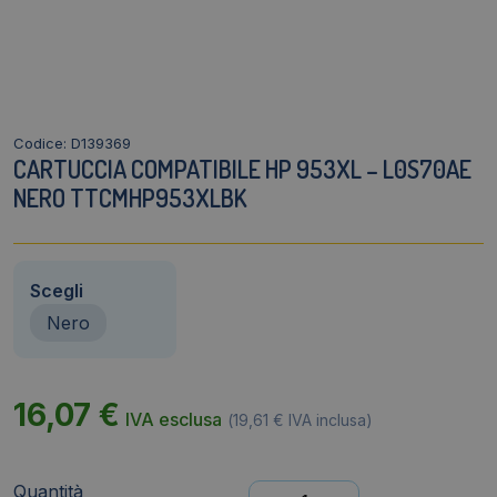
Codice: D139369
CARTUCCIA COMPATIBILE HP 953XL – L0S70AE
NERO TTCMHP953XLBK
Scegli
Nero
16,07
€
IVA esclusa
(
19,61
€
IVA inclusa)
Quantità
Cartuccia