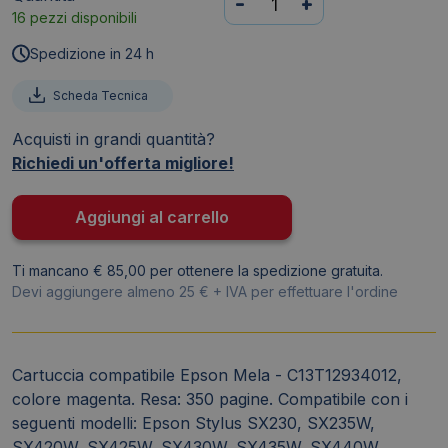
-
+
16 pezzi disponibili
compatibile
Epson
Spedizione in 24 h
Mela
T1293
Scheda Tecnica
-
Acquisti in grandi quantità?
C13T12934012
Richiedi un'offerta migliore!
magenta
TTCMEPET1293
quantità
Aggiungi al carrello
Ti mancano € 85,00 per ottenere la spedizione gratuita.
Devi aggiungere almeno 25 € + IVA per effettuare l'ordine
Cartuccia compatibile Epson Mela - C13T12934012,
colore magenta. Resa: 350 pagine. Compatibile con i
seguenti modelli: Epson Stylus SX230, SX235W,
SX420W, SX425W, SX430W, SX435W, SX440W,