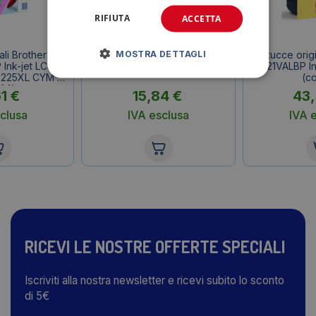
RIFIUTA
ACCETTA
MOSTRA DETTAGLI
ali Brother LC-
Originale Brother LC-121BK
Cartucce origi
Ink-jet LC-
Cartuccia Nero opaco
121VALBP Ink
-225XL CYM 4
(co
f.4)
61
€
15,84
€
43
clusa
IVA esclusa
IVA 
RICEVI LE NOSTRE OFFERTE SPECIALI
Iscriviti alla nostra newsletter e ricevi subito lo sconto
di 5€