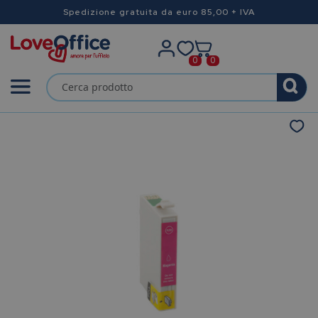
Spedizione gratuita da euro 85,00 + IVA
0
0