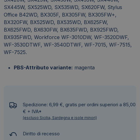
SX445W, SX525WD, SX535WD, SX620FW, Stylus
Office B42WD, BX305F, BX305FW, BX305FW+,
BX320FW, BX525WD, BX535WD, BX625FW,
BX625FWD, BX630FW, BX635FWD, BX925FWD,
BX935FWD, Workforce WF-3010DW, WF-3520DWF,
WF-3530DTWF, WF-3540DTWF, WF-7015, WF-7515,
WF-7525.
PBS-Attributo variante:
magenta
Spedizione: 6,99 €, gratis per ordini superiori a 85,00
€ + IVA*
(escluso Sicilia, Sardegna e isole minori)
Diritto di recesso