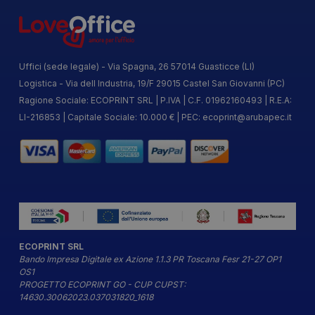
Uffici (sede legale) - Via Spagna, 26 57014 Guasticce (LI)
Logistica - Via dell Industria, 19/F 29015 Castel San Giovanni (PC)
Ragione Sociale: ECOPRINT SRL | P.IVA | C.F. 01962160493 | R.E.A:
LI-216853 | Capitale Sociale: 10.000 € | PEC:
ecoprint@arubapec.it
ECOPRINT SRL
Bando Impresa Digitale ex Azione 1.1.3 PR Toscana Fesr 21-27 OP1
OS1
PROGETTO ECOPRINT GO - CUP CUPST:
14630.30062023.037031820_1618