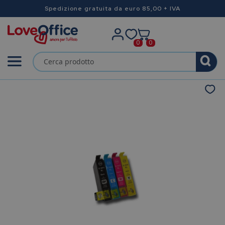
Spedizione gratuita da euro 85,00 + IVA
0
0