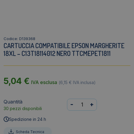
Codice: D139368
CARTUCCIA COMPATIBILE EPSON MARGHERITE
18XL – C13T18114012 NERO TTCMEPET1811
5,04
€
IVA esclusa
(
6,15
€
IVA inclusa)
Quantità
Cartuccia
-
+
30 pezzi disponibili
compatibile
Epson
Spedizione in 24 h
Margherite
18XL
Scheda Tecnica