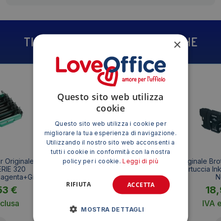
TI POTREBBE INTERESSARE ANCHE
×
Questo sito web utilizza
cookie
Questo sito web utilizza i cookie per
migliorare la tua esperienza di navigazione.
Utilizzando il nostro sito web acconsenti a
tutti i cookie in conformità con la nostra
 Originale DR-
Tamburo Brother Originale DR-
Originale Br
policy per i cookie.
Leggi di più
RIE 320
2000 SERIE 2000
Cartuccia Ink
genta+Giallo
N
RIFIUTA
ACCETTA
53
€
92,44
€
18
clusa
IVA esclusa
IVA 
MOSTRA DETTAGLI