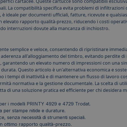
erfici cartacee. Queste cartucce sono compatibili esclusiv
li. La compatibilità specifica evita problemi di infiltrazio
, è ideale per documenti ufficiali, fatture, ricevute e qualsi
n elevato rapporto qualità-prezzo, riducendo i costi operativ
ando interruzioni dovute alla mancanza di inchiostro.
mente semplice e veloce, consentendo di ripristinare immed
 aderenza all'alloggiamento del timbro, evitando perdite di
, garantendo un elevato numero di impressioni con una singo
a durata. Questo articolo è un'alternativa economica e sosten
o i tempi di inattività e di mantenere un flusso di lavoro cos
ormità normativa e la gestione documentale. La scelta di util
tratta di una soluzione pratica ed efficiente per chi deside
per i modelli PRINTY 4929 e 4729 Trodat.
 per stampe nitide e durature.
e, senza necessità di strumenti speciali.
n ottimo rapporto qualità-prezzo.