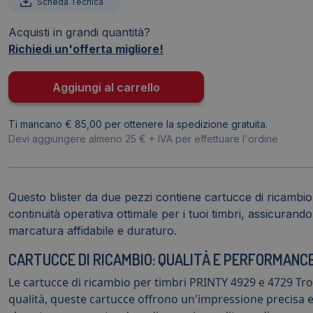
Scheda Tecnica
per
timbri
Acquisti in grandi quantità?
PRINTY
Richiedi un'offerta migliore!
4929
e
Aggiungi al carrello
4729
Trodat
Ti mancano € 85,00 per ottenere la spedizione gratuita.
Nero
Devi aggiungere almeno 25 € + IVA per effettuare l'ordine
-
4006
(conf.2)
quantità
Questo blister da due pezzi contiene cartucce di ricambi
continuità operativa ottimale per i tuoi timbri, assicurando
marcatura affidabile e duraturo.
CARTUCCE DI RICAMBIO: QUALITÀ E PERFORMANC
Le cartucce di ricambio per timbri PRINTY 4929 e 4729 Tr
qualità, queste cartucce offrono un'impressione precisa e