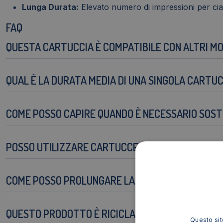
Lunga Durata:
Elevato numero di impressioni per cia
FAQ
QUESTA CARTUCCIA È COMPATIBILE CON ALTRI MO
QUAL È LA DURATA MEDIA DI UNA SINGOLA CARTU
COME POSSO CAPIRE QUANDO È NECESSARIO SOST
POSSO UTILIZZARE CARTUCCE NON ORIGINALI CO
COME POSSO PROLUNGARE LA DURATA DELLA CAR
QUESTO PRODOTTO È RICICLABILE?
Questo sito