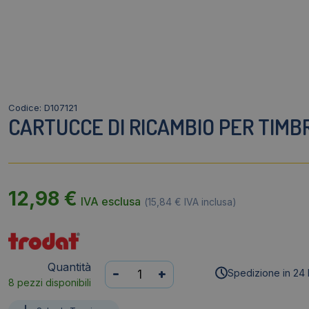
Codice: D107121
CARTUCCE DI RICAMBIO PER TIMBR
12,98
€
IVA esclusa
(
15,84
€
IVA inclusa)
Quantità
Cartucce
-
+
Spedizione in 24 
8 pezzi disponibili
di
ricambio