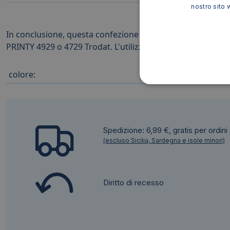
nostro sito 
In conclusione, questa confezione da due cartucce di ric
PRINTY 4929 o 4729 Trodat. L'utilizzo di prodotti original
colore:
Spedizione: 6,99 €, gratis per ordini
(escluso Sicilia, Sardegna e isole minori)
Diritto di recesso