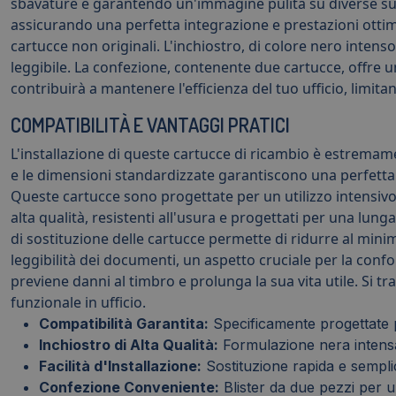
sbavature e garantendo un'immagine pulita su diverse sup
assicurando una perfetta integrazione e prestazioni ottima
cartucce non originali. L'inchiostro, di colore nero intenso
leggibile. La confezione, contenente due cartucce, offre u
contribuirà a mantenere l'efficienza del tuo ufficio, limit
COMPATIBILITÀ E VANTAGGI PRATICI
L'installazione di queste cartucce di ricambio è estrema
e le dimensioni standardizzate garantiscono una perfetta
Queste cartucce sono progettate per un utilizzo intensivo
alta qualità, resistenti all'usura e progettati per una lung
di sostituzione delle cartucce permette di ridurre al minim
leggibilità dei documenti, un aspetto cruciale per la conf
previene danni al timbro e prolunga la sua vita utile. Si 
funzionale in ufficio.
Compatibilità Garantita:
Specificamente progettate 
Inchiostro di Alta Qualità:
Formulazione nera intensa
Facilità d'Installazione:
Sostituzione rapida e semplic
Confezione Conveniente:
Blister da due pezzi per u