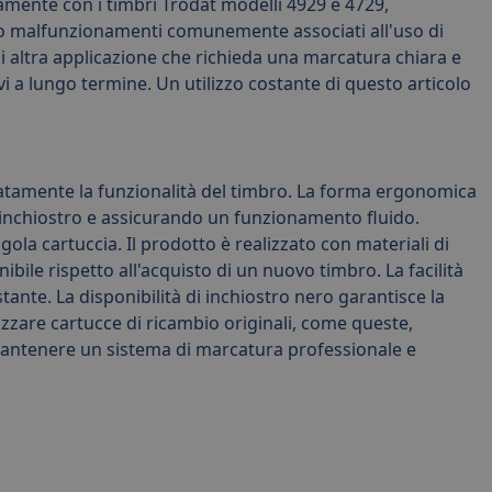
amente con i timbri Trodat modelli 4929 e 4729,
ni o malfunzionamenti comunemente associati all'uso di
asi altra applicazione che richieda una marcatura chiara e
i a lungo termine. Un utilizzo costante di questo articolo
iatamente la funzionalità del timbro. La forma ergonomica
 inchiostro e assicurando un funzionamento fluido.
la cartuccia. Il prodotto è realizzato con materiali di
ibile rispetto all'acquisto di un nuovo timbro. La facilità
tante. La disponibilità di inchiostro nero garantisce la
izzare cartucce di ricambio originali, come queste,
ra mantenere un sistema di marcatura professionale e