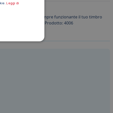
okie.
Leggi di
dabile per mantenere sempre funzionante il tuo timbro
a del tuo timbro. Codice Prodotto: 4006