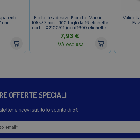
asparente
Etichette adesive Bianche Markin –
Valigett
7 cm
105×37 mm – 100 fogli da 16 etichette
Fav
cad. – X210C511 (conf.1600 etichette)
7,93
€
IVA esclusa
TRE OFFERTE SPECIALI
wsletter e ricevi subito lo sconto di 5€