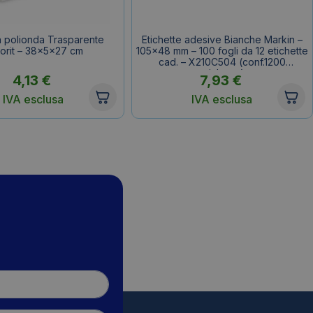
a polionda Trasparente
Etichette adesive Bianche Markin –
orit – 38x5x27 cm
105×48 mm – 100 fogli da 12 etichette
cad. – X210C504 (conf.1200
etichette)
4,13
€
7,93
€
IVA esclusa
IVA esclusa