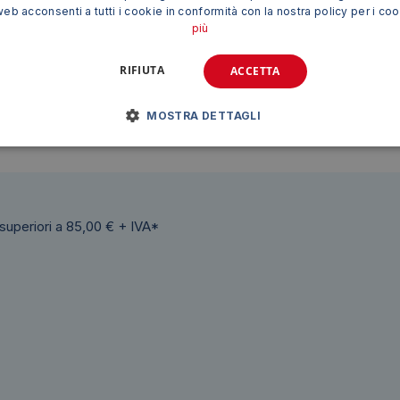
web acconsenti a tutti i cookie in conformità con la nostra policy per i co
più
ambio rappresenta una soluzione pratica, economica e affi
RIFIUTA
ACCETTA
i garantisce una qualità di stampa elevata e una lunga durat
MOSTRA DETTAGLI
nero
 superiori a 85,00 € + IVA*