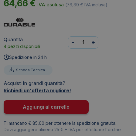
64,66
€
IVA esclusa
(
78,89
€
IVA inclusa)
Quantità
Portabadge
-
+
4 pezzi disponibili
per
carte
Spedizione in 24 h
magnetiche
Durable
Scheda Tecnica
-
Acquisti in grandi quantità?
5,4x8,5
Richiedi un'offerta migliore!
cm
-
8118-
Aggiungi al carrello
19
(conf.25)
Ti mancano € 85,00 per ottenere la spedizione gratuita.
quantità
Devi aggiungere almeno 25 € + IVA per effettuare l'ordine