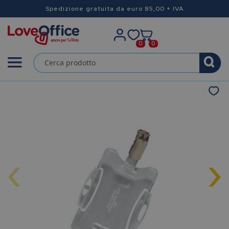
Spedizione gratuita da euro 85,00 + IVA
0
0
‹
›