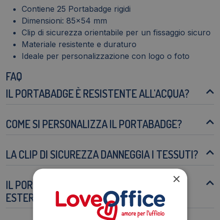
Contiene 25 Portabadge rigidi
Dimensioni: 85x54 mm
Clip di sicurezza orientabile per un fissaggio sicuro
Materiale resistente e duraturo
Ideale per personalizzazione con logo o foto
FAQ
IL PORTABADGE È RESISTENTE ALL'ACQUA?
COME SI PERSONALIZZA IL PORTABADGE?
LA CLIP DI SICUREZZA DANNEGGIA I TESSUTI?
×
IL PORTABADGE È ADATTO PER L'USO
ESTERNO?