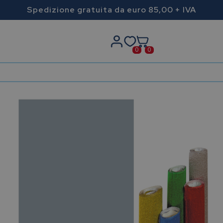
Spedizione gratuita da euro 85,00 + IVA
0
0