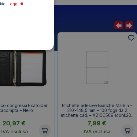
okie.
Leggi di
cco congressi Exafolder
Etichette adesive Bianche Markin –
xacompta – Nero
210×148,5 mm – 100 fogli da 2
etichette cad. – X210C509 (conf.200
etichette)
20,97
€
7,99
€
IVA esclusa
IVA esclusa