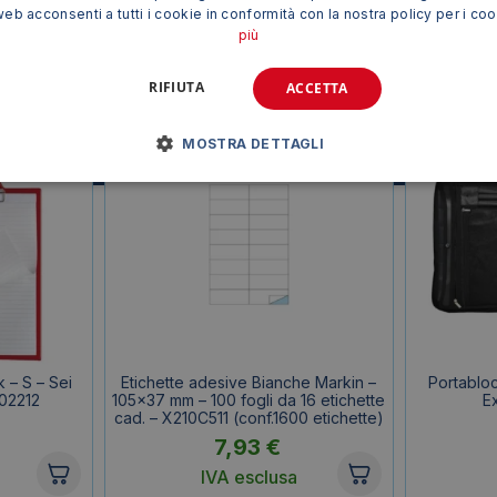
web acconsenti a tutti i cookie in conformità con la nostra policy per i co
più
TI POTREBBE INTERESSARE ANCHE
RIFIUTA
ACCETTA
MOSTRA DETTAGLI
 – S – Sei
Etichette adesive Bianche Markin –
Portablo
02212
105×37 mm – 100 fogli da 16 etichette
E
cad. – X210C511 (conf.1600 etichette)
7,93
€
IVA esclusa