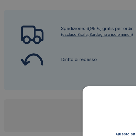
Spedizione: 6,99 €, gratis per ordini
(escluso Sicilia, Sardegna e isole minori)
Diritto di recesso
Questo sito