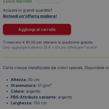
2 pezzi disponibili
crespa
in
Acquisti in grandi quantità?
rotolo
Richiedi un'offerta migliore!
CWR
in
Aggiungi al carrello
alluminio
Argento
Ti mancano € 85,00 per ottenere la spedizione gratuita.
2196/2
Devi aggiungere almeno 25 € + IVA per effettuare l'ordine
quantità
Carta crespa metallizzata dai colori speciali. Disponibile 
Altezza:
50 cm
Grammatura:
51 g/m²
Colore:
argento
PBS-Attributo variante:
argento
Larghezza:
150 cm