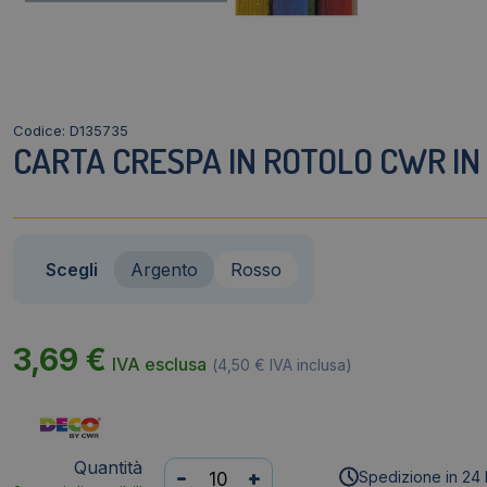
Codice: D135735
CARTA CRESPA IN ROTOLO CWR IN
Scegli
Argento
Rosso
3,69
€
IVA esclusa
(
4,50
€
IVA inclusa)
Quantità
Carta
-
+
Spedizione in 24 