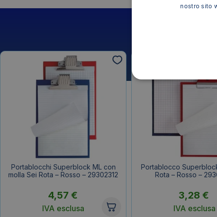
nostro sito 
Portablocchi Superblock ML con
Portablocco Superblock
molla Sei Rota – Rosso – 29302312
Rota – Rosso – 293
4,57
€
3,28
€
IVA esclusa
IVA esclusa