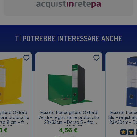
TI POTREBBE INTERESSARE ANCHE
litore Oxford
Esselte Raccoglitore Oxford
Esselte Racc
atore protocollo
Verdi – registratore protocollo
Blu – registra
o 8 cm – f.to
23x33cm – Dorso 5 – f.to
23x30cm – Do
9,5x35cm
esterno 29,5x35cm
esterno
4
€
4,56
€