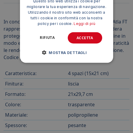
Questo sito web utilizza i cookie per
migliorare la tua esperienza di navigazione.
Utilizzando il nostro sito web acconsenti a
tutti i cookie in conformità con la nostra
In conclusione, le Buste a foratura univ. Sei Rota Atla FT
policy per i cookie.
Leggi di più
rappresentano una soluzione ideale per chi desidera
proteggere e organizzare le proprie foto e cartoline in
RIFIUTA
ACCETTA
modo efficiente e duraturo. La loro versatilità e praticità
le rendono adatte a diverse esigenze di archiviazione.
MOSTRA DETTAGLI
Codice produttore: 662533
Caratteristica:
4 spazi (15x21 cm)
Finitura:
liscia
Formato:
21x29,7 cm
Colore:
trasparente
Materiale:
polipropilene
Spessore:
pesante