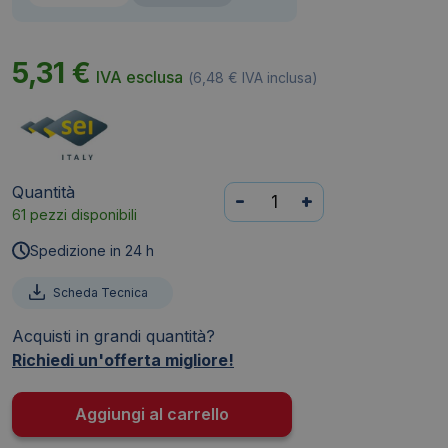
5,31
€
IVA esclusa
(
6,48
€
IVA inclusa)
Quantità
Buste
-
+
61 pezzi disponibili
perforate
porta
Spedizione in 24 h
foto
-
Scheda Tecnica
15x21
Acquisti in grandi quantità?
cm
Richiedi un'offerta migliore!
con
foratura
universale
Aggiungi al carrello
-