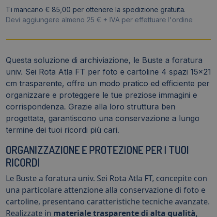
Sei
Ti mancano € 85,00 per ottenere la spedizione gratuita.
Rota
Devi aggiungere almeno 25 € + IVA per effettuare l'ordine
Atla
FT
-
Questa soluzione di archiviazione, le Buste a foratura
4
univ. Sei Rota Atla FT per foto e cartoline 4 spazi 15x21
scomparti
cm trasparente, offre un modo pratico ed efficiente per
-
organizzare e proteggere le tue preziose immagini e
lisce
corrispondenza. Grazie alla loro struttura ben
(conf.10)
progettata, garantiscono una conservazione a lungo
quantità
termine dei tuoi ricordi più cari.
ORGANIZZAZIONE E PROTEZIONE PER I TUOI
RICORDI
Le Buste a foratura univ. Sei Rota Atla FT, concepite con
una particolare attenzione alla conservazione di foto e
cartoline, presentano caratteristiche tecniche avanzate.
Realizzate in
materiale trasparente di alta qualità
,