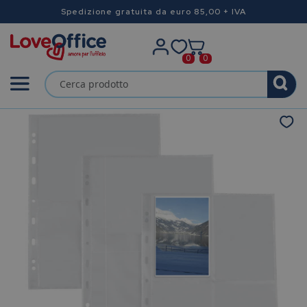
Spedizione gratuita da euro 85,00 + IVA
0
0