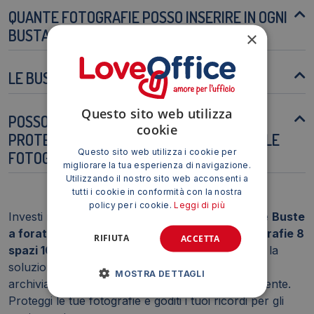
QUANTE FOTOGRAFIE POSSO INSERIRE IN OGNI
BUSTA?
×
LE BUSTE SONO RICICLABILI?
Questo sito web utilizza
POSSO UTILIZZARE QUESTE BUSTE PER
cookie
PROTEGGERE ALTRI DOCUMENTI OLTRE ALLE
Questo sito web utilizza i cookie per
FOTOGRAFIE?
migliorare la tua esperienza di navigazione.
Utilizzando il nostro sito web acconsenti a
tutti i cookie in conformità con la nostra
policy per i cookie.
Leggi di più
Investi nella conservazione dei tuoi ricordi con le
Buste
a foratura universale Sei Rota Atla F per fotografie 8
RIFIUTA
ACCETTA
spazi 10x15 cm trasparente
. Questo prodotto è la
soluzione ideale per chi desidera un sistema di
MOSTRA DETTAGLI
archiviazione fotografica sicuro, pratico ed efficiente.
Proteggi le tue fotografie e goditi i tuoi ricordi per gli