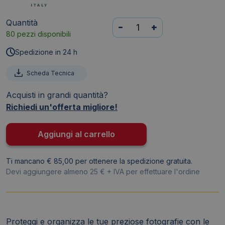
Quantità
Buste
-
+
80 pezzi disponibili
perforate
porta
Spedizione in 24 h
foto
10x15
Scheda Tecnica
cm
Acquisti in grandi quantità?
-
Richiedi un'offerta migliore!
Atla
-
F
Aggiungi al carrello
-
Sei
Ti mancano € 85,00 per ottenere la spedizione gratuita.
Rota
Devi aggiungere almeno 25 € + IVA per effettuare l'ordine
-
8
Spazi
(conf.10)
Proteggi e organizza le tue preziose fotografie con le