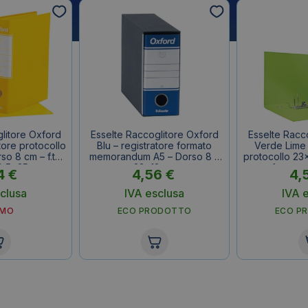
litore Oxford
Esselte Raccoglitore Oxford
Esselte Racc
atore protocollo
Blu – registratore formato
Verde Lime 
o 8 cm – f.to
memorandum A5 – Dorso 8 –
protocollo 23
9,5x35cm
23×18 cm
cm – f.to es
4
€
4,56
€
4,
clusa
IVA esclusa
IVA 
OMO
ECO PRODOTTO
ECO P