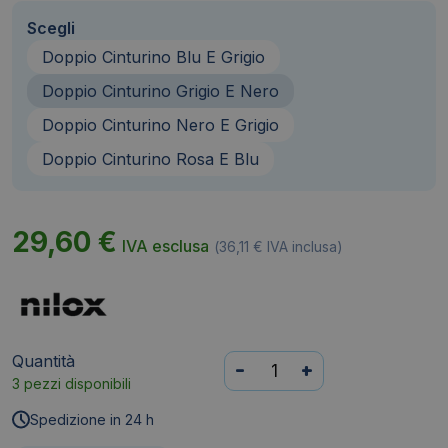
Scegli
Doppio Cinturino Blu E Grigio
Doppio Cinturino Grigio E Nero
Doppio Cinturino Nero E Grigio
Doppio Cinturino Rosa E Blu
29,60
€
IVA esclusa
(
36,11
€
IVA inclusa)
Quantità
Braccialetto
-
+
3 pezzi disponibili
fitness
screenless
Spedizione in 24 h
Nilox