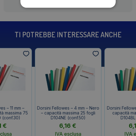
TI POTREBBE INTERESSARE ANCHE
wes – 11 mm –
Dorsini Fellowes – 4 mm – Nero
Dorsini Fellow
tà massima 75
– capacità massima 25 fogli
capacità ma
O (conf.30)
D104NE (conf.50)
D104BL 
1
€
6,16
€
6,
clusa
IVA esclusa
IVA 