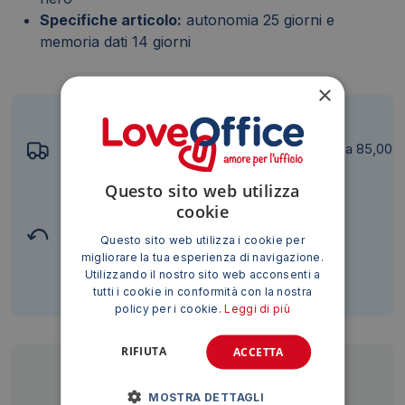
Specifiche articolo:
autonomia 25 giorni e
memoria dati 14 giorni
×
Spedizione: 6,99 €, gratis per ordini superiori a 85,00
€ + IVA*
Questo sito web utilizza
(escluso Sicilia, Sardegna e isole minori)
cookie
Diritto di recesso
Questo sito web utilizza i cookie per
migliorare la tua esperienza di navigazione.
Utilizzando il nostro sito web acconsenti a
tutti i cookie in conformità con la nostra
policy per i cookie.
Leggi di più
RIFIUTA
ACCETTA
Siamo presenti su
MOSTRA DETTAGLI