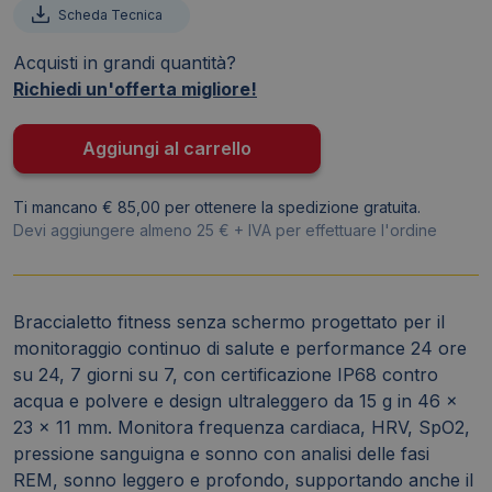
per
Scheda Tecnica
monitoraggio
Acquisti in grandi quantità?
della
Richiedi un'offerta migliore!
salute
-
IP68
Aggiungi al carrello
-
doppio
Ti mancano € 85,00 per ottenere la spedizione gratuita.
cinturino
Devi aggiungere almeno 25 € + IVA per effettuare l'ordine
grigio
e
nero
Braccialetto fitness senza schermo progettato per il
quantità
monitoraggio continuo di salute e performance 24 ore
su 24, 7 giorni su 7, con certificazione IP68 contro
acqua e polvere e design ultraleggero da 15 g in 46 x
23 x 11 mm. Monitora frequenza cardiaca, HRV, SpO2,
pressione sanguigna e sonno con analisi delle fasi
REM, sonno leggero e profondo, supportando anche il