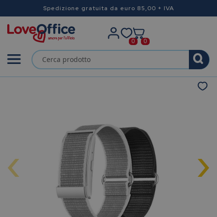
Spedizione gratuita da euro 85,00 + IVA
0
0
‹
›