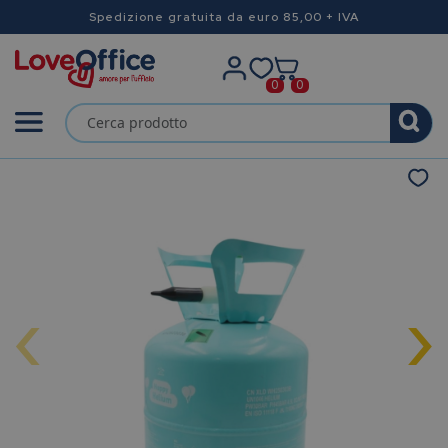
Spedizione gratuita da euro 85,00 + IVA
0
0
‹
›