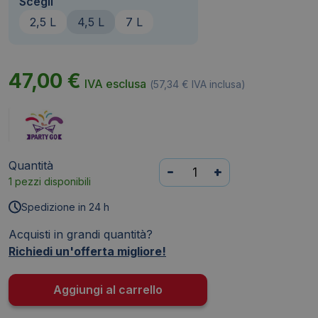
Scegli
2,5 L
4,5 L
7 L
47,00
€
IVA esclusa
(
57,34
€
IVA inclusa)
Quantità
Bombola
-
+
1 pezzi disponibili
di
elio
Spedizione in 24 h
per
Acquisti in grandi quantità?
palloncini
Richiedi un'offerta migliore!
Party
Go
4,5
Aggiungi al carrello
litri