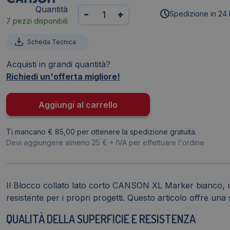
Quantità
Blocco
-
+
Spedizione in 24 
7 pezzi disponibili
in
carta
Scheda Tecnica
collata
-
Acquisti in grandi quantità?
XL
Richiedi un'offerta migliore!
-
Marker
Aggiungi al carrello
Canson
-
Ti mancano € 85,00 per ottenere la spedizione gratuita.
collato
Devi aggiungere almeno 25 € + IVA per effettuare l'ordine
lato
corto
-
A3
Il Blocco collato lato corto CANSON XL Marker bianco, un pr
-
resistente per i propri progetti. Questo articolo offre una
100
QUALITÀ DELLA SUPERFICIE E RESISTENZA
fogli