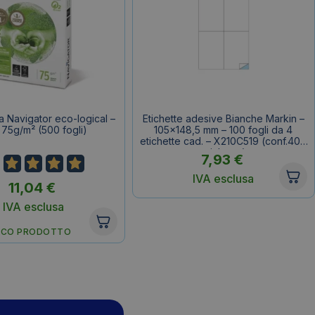
a Navigator eco-logical –
Etichette adesive Bianche Markin –
 75g/m² (500 fogli)
105×148,5 mm – 100 fogli da 4
etichette cad. – X210C519 (conf.400
etichette)
7,93
€
IVA esclusa
11,04
€
IVA esclusa
ECO PRODOTTO