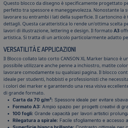
quantità
Questo blocco da disegno è specificamente progettato per l
perfetto tra spessore e maneggevolezza. Nonostante la sua
lavorare su entrambi i lati della superficie. Il cartoncino 
dettagli. Questa caratteristica lo rende un'ottima scelta pe
lavori di illustrazione, lettering e design. Il formato
A3
off
artistica. Si tratta di un articolo particolarmente adatto p
VERSATILITÀ E APPLICAZIONI
Il Blocco collato lato corto CANSON XL Marker bianco è un 
possibile utilizzare anche penne a inchiostro, matite colorat
lavorare comodamente su qualsiasi pagina. Il blocco con
ideale per studenti, hobbisti e professionisti che necessit
i colori dei marker e garantendo una resa visiva eccellente
di grande formato.
Carta da 70 g/m²:
Spessore ideale per evitare sbavat
Formato A3:
Ampio spazio per progetti creativi di gr
100 fogli:
Grande capacità per lavori artistici prolunga
Rilegatura a spirale:
Facile sfogliamento e accesso a
Superficie bianca brillante:
Contrasto ottimale per co