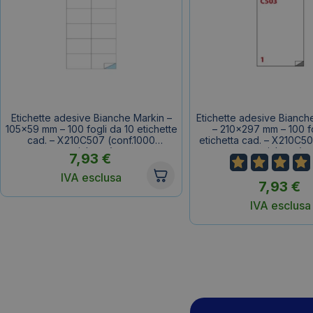
Etichette adesive Bianche Markin –
Etichette adesive Bianch
105×59 mm – 100 fogli da 10 etichette
– 210×297 mm – 100 fo
cad. – X210C507 (conf.1000
etichetta cad. – X210C50
etichette)
etichette)
7,93
€
IVA esclusa
7,93
€
IVA esclusa