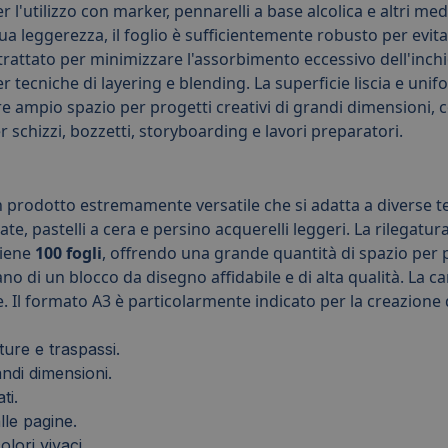
'utilizzo con marker, pennarelli a base alcolica e altri med
 leggerezza, il foglio è sufficientemente robusto per evita
è trattato per minimizzare l'assorbimento eccessivo dell'inchi
r tecniche di layering e blending. La superficie liscia e unif
re ampio spazio per progetti creativi di grandi dimensioni,
er schizzi, bozzetti, storyboarding e lavori preparatori.
prodotto estremamente versatile che si adatta a diverse tecn
e, pastelli a cera e persino acquerelli leggeri. La rilegatura
tiene
100 fogli
, offrendo una grande quantità di spazio per p
ano di un blocco da disegno affidabile e di alta qualità. La c
. Il formato A3 è particolarmente indicato per la creazione d
ure e traspassi.
andi dimensioni.
ti.
lle pagine.
lori vivaci.