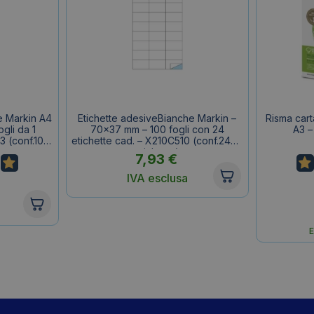
e Markin A4
Etichette adesiveBianche Markin –
Risma cart
gli da 1
70×37 mm – 100 fogli con 24
A3 –
3 (conf.100
etichette cad. – X210C510 (conf.2400
etichette)
7,93
€
IVA esclusa