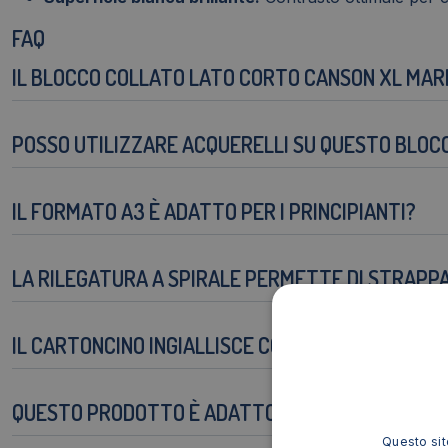
FAQ
IL BLOCCO COLLATO LATO CORTO CANSON XL MARK
POSSO UTILIZZARE ACQUERELLI SU QUESTO BLOC
IL FORMATO A3 È ADATTO PER I PRINCIPIANTI?
LA RILEGATURA A SPIRALE PERMETTE DI STRAPPA
IL CARTONCINO INGIALLISCE CON IL TEMPO?
QUESTO PRODOTTO È ADATTO PER TECNICHE DI 
Questo sito