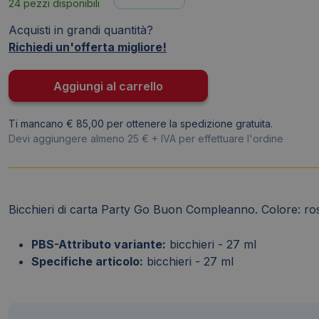
24 pezzi disponibili
di
carta
Acquisti in grandi quantità?
Party
Richiedi un'offerta migliore!
Go
Buon
Aggiungi al carrello
Compleanno
rosa
Ti mancano € 85,00 per ottenere la spedizione gratuita.
-
Devi aggiungere almeno 25 € + IVA per effettuare l'ordine
27
ml
AA0077-
T
Bicchieri di carta Party Go Buon Compleanno. Colore: ro
(conf.6)
quantità
PBS-Attributo variante:
bicchieri - 27 ml
Specifiche articolo:
bicchieri - 27 ml