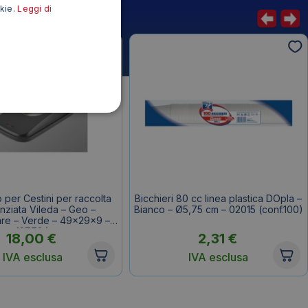
okie.
Leggi di
 per Cestini per raccolta
Bicchieri 80 cc linea plastica DOpla –
enziata Vileda – Geo –
Bianco – Ø5,75 cm – 02015 (conf.100)
are – Verde – 49x29x9 –
137734
18,00
€
2,31
€
IVA esclusa
IVA esclusa