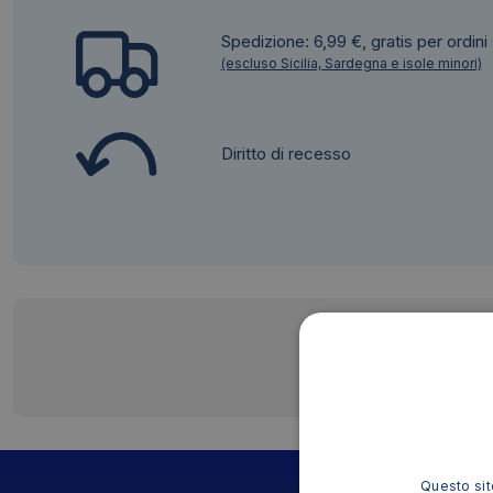
Spedizione: 6,99 €, gratis per ordini
(escluso Sicilia, Sardegna e isole minori)
Diritto di recesso
Questo sito