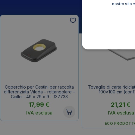
nostro sito 
Coperchio per Cestini per raccolta
Tovaglie di carta ricicla
differenziata Vileda – rettangolare –
100×100 cm (conf.
Giallo – 49 x 29 x 9 – 137733
17,99
€
21,21
€
IVA esclusa
IVA esclusa
ECO PRODOTT