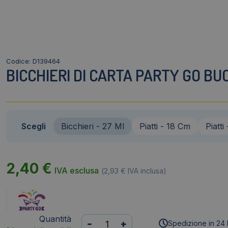
Codice: D139464
BICCHIERI DI CARTA PARTY GO B
Scegli
Bicchieri - 27 Ml
Piatti - 18 Cm
Piatti
2,40
€
IVA esclusa
(
2,93
€
IVA inclusa)
Quantità
Bicchieri
-
+
Spedizione in 24 