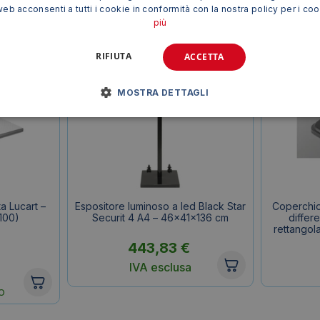
TI POTREBBE INTERESSARE ANCHE
web acconsenti a tutti i cookie in conformità con la nostra policy per i co
più
RIFIUTA
ACCETTA
MOSTRA DETTAGLI
ta Lucart –
Espositore luminoso a led Black Star
Coperchio
100)
Securit 4 A4 – 46x41x136 cm
differ
rettangol
443,83
€
IVA esclusa
O