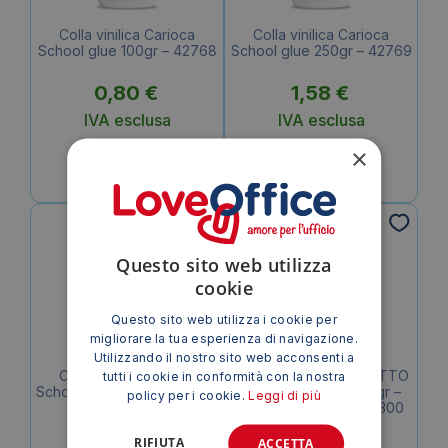
Colla vinilica Carioca
Colla vinilica Carioca
School glue 100gr – 42768
School glue 250gr – 42769
0,80
€
1,58
€
IVA esclusa
IVA esclusa
×
Questo sito web utilizza
cookie
Questo sito web utilizza i cookie per
migliorare la tua esperienza di navigazione.
Utilizzando il nostro sito web acconsenti a
Colla vinilica Carioca
Colla vinilica forte GIOTTO
tutti i cookie in conformità con la nostra
School glue 500gr – 42776
Vinilik in flacone 100gr –
policy per i cookie.
Leggi di più
colore Bianco – F543300
2,53
€
1,29
€
RIFIUTA
ACCETTA