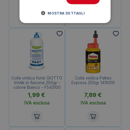
IVA esclusa
IVA esclusa
MOSTRA DETTAGLI
Colla vinilica forte GIOTTO
Colla vinilica Pattex
Vinilik in flacone 250gr –
Express 250gr 1419310
colore Bianco – F543100
1,99
€
7,89
€
IVA esclusa
IVA esclusa