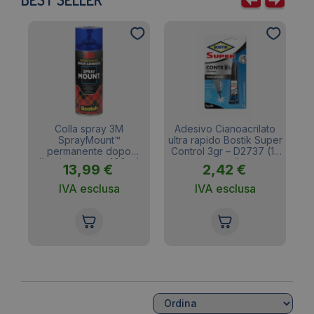
®
Colla spray 3M
Adesivo Cianoacrilato
gr
SprayMount™
ultra rapido Bostik Super
permanente dopo
Control 3gr – D2737 (12
p
l’asciugatura – 400 ml
pezzi)
13,99
€
2,42
€
7100296969
IVA esclusa
IVA esclusa