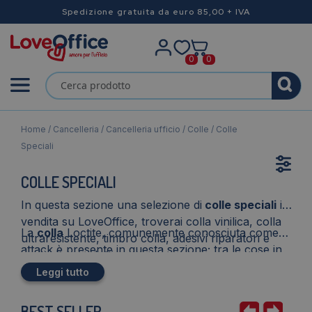
Spedizione gratuita da euro 85,00 + IVA
0
0
Home
/
Cancelleria
/
Cancelleria ufficio
/
Colle
/ Colle
Speciali
COLLE SPECIALI
In questa sezione una selezione di
colle speciali
in
vendita su LoveOffice, troverai colla vinilica, colla
La
colla
Loctite, comunemente conosciuta come
ultraresistente, timbro colla, adesivi riparatori e
attack è presente in questa sezione; tra le cose in
molti altri prodotti.
vendita anche il solvente per rimuoverla.
Leggi tutto
BEST SELLER