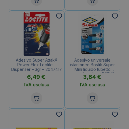
Adesivo Super Attak®
Adesivo universale
Power Flex Loctite –
istantaneo Bostik Super
Dispenser – 3gr – 2047417
Mini liquido tubetto
monodose 1gr – D2743
6,49
€
3,84
€
(conf. da 3 pezzi)
IVA esclusa
IVA esclusa