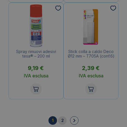
Spray rimuovi adesivi
Stick colla a caldo Deco
tesa® – 200 ml
Ø12 mm – T705A (conf.6)
9,19
€
2,39
€
IVA esclusa
IVA esclusa
1
2