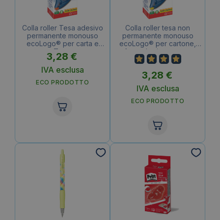
Colla roller Tesa adesivo
Colla roller tesa non
permanente monouso
permanente monouso
ecoLogo® per carta e
ecoLogo® per cartone,
cartone Trasparente –
foto, plastica o vetro
3,28
€
59090-00005-03
Trasparente – 59190-
00005-03
IVA esclusa
3,28
€
ECO PRODOTTO
IVA esclusa
ECO PRODOTTO