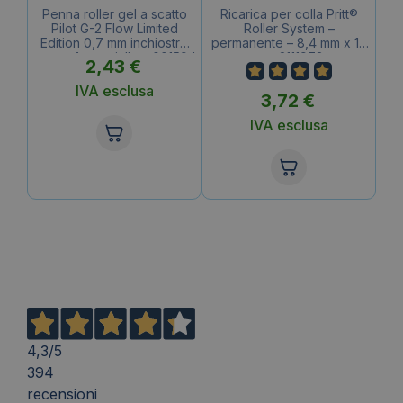
Penna roller gel a scatto
Ricarica per colla Pritt®
Pilot G-2 Flow Limited
Roller System –
Edition 0,7 mm inchiostro
permanente – 8,4 mm x 16
nero – fusto giallo – 001594
m – 2111973
2,43
€
IVA esclusa
3,72
€
IVA esclusa
4,3
/5
394
recensioni