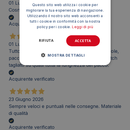
01 Luglio 2026
Questo sito web utilizza i cookie per
Cosnegna puntuale, tutto ok consigliato
migliorare la tua esperienza di navigazione.
Utilizzando il nostro sito web acconsenti a
tutti i cookie in conformità con la nostra
Acquirente verificato
policy per i cookie.
Leggi di più
RIFIUTA
ACCETTA
01 Luglio 2026
Tutto perfetto, tranno l'imballagio. Scotch debole,
MOSTRA DETTAGLI
pacco arrivato in perfetto stato ma con lo scotch
tagliato su quasi tutta la lunghezza del pacco.
Acquirente verificato
23 Giugno 2026
Sempre veloci e puntuali nelle consegne. Materiale
di qualità
Acquirente verificato