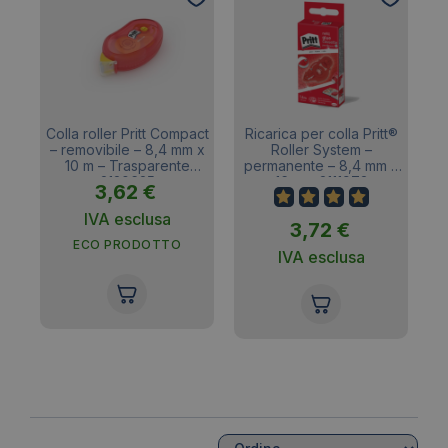
tto
Colla roller Pritt Compact
Ricarica per colla Pritt®
Co
d
– removibile – 8,4 mm x
Roller System –
tro
10 m – Trasparente
permanente – 8,4 mm x
2120625
16 m – 2111973
3,62
€
IVA esclusa
3,72
€
ECO PRODOTTO
IVA esclusa