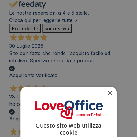
Le nostre recensioni a 4 e 5 stelle.
Clicca qui per leggerle tutte >
Precedente
Successivo
30 Luglio 2026
Sito ben fatto che rende l'acquisto facile ed
intuitivo. Spedizione rapida e precisa
Acquirente verificato
×
28 Luglio 2026
ho ordinato per caso, cercando sul web
Acquirente verificato
Questo sito web utilizza
cookie