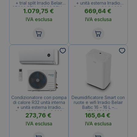
+ trial split Irradio Belair
+ unità esterna Irradio
27.000 BTU + 9000 BTU +
Belair Alastor 24 24.000
1.079,75
€
669,64
€
9000 BTU
BTU – 119992003
IVA esclusa
IVA esclusa
Condizionatore con pompa
Deumidificatore Smart con
di calore R32 unità interna
ruote e wifi Irradio Belair
+ unità esterna Irradio
Baltic 16 – 16 L –
Belair Alastor 9 – 9.000
158660062
273,76
€
165,64
€
BTU – 119992000
IVA esclusa
IVA esclusa