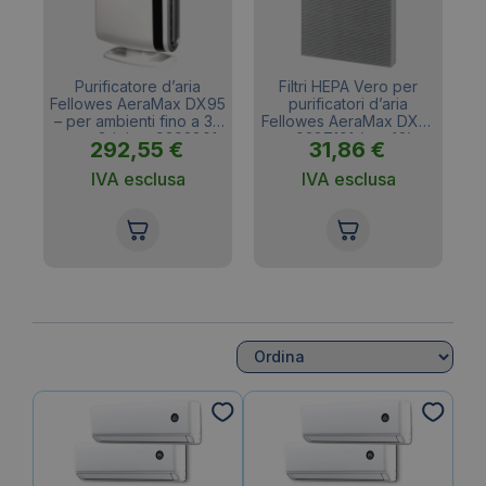
Purificatore d’aria
Filtri HEPA Vero per
Sa
2
Fellowes AeraMax DX95
purificatori d’aria
lit
– per ambienti fino a 30
Fellowes AeraMax DX55
U
BTU
mq – Grigio – 9393801
– 9287101 (conf.2)
292,55
€
31,86
€
IVA esclusa
IVA esclusa