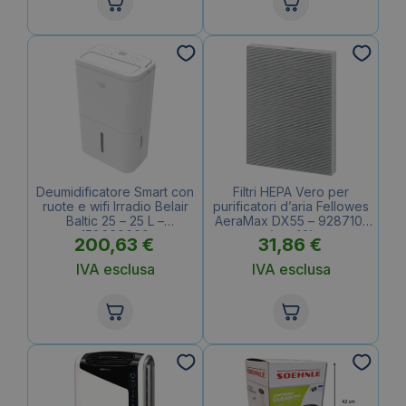
Deumidificatore Smart con
Filtri HEPA Vero per
ruote e wifi Irradio Belair
purificatori d’aria Fellowes
Baltic 25 – 25 L –
AeraMax DX55 – 9287101
158660069
(conf.2)
200,63
€
31,86
€
IVA esclusa
IVA esclusa