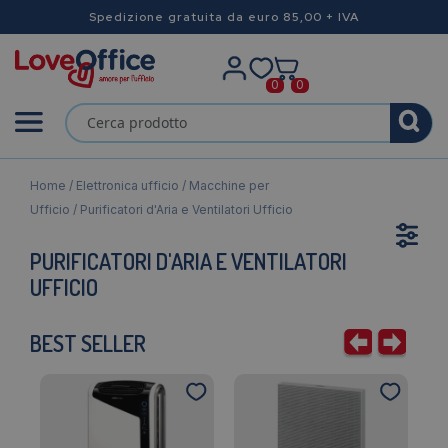
Spedizione gratuita da euro 85,00 + IVA
0
0
Home
/
Elettronica ufficio
/
Macchine per
Ufficio
/ Purificatori d'Aria e Ventilatori Ufficio
PURIFICATORI D'ARIA E VENTILATORI
UFFICIO
BEST SELLER