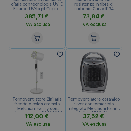
d’aria con tecnologia UV-C
resistenze in fibra di
Eliturbo UV-Light Grigio –
carbonio Curvy IP34
UVL-100
Fokolare 1000 W
385,71
€
73,84
€
IVA esclusa
IVA esclusa
Termoventilatore 2in1 aria
Termoventilatore ceramico
fredda e calda cromato
silver con termostato
Melchioni Family con
integrato Melchioni Family
telecomando – 118620066
Calido 1.500 W –
112,00
€
37,52
€
158640045
IVA esclusa
IVA esclusa