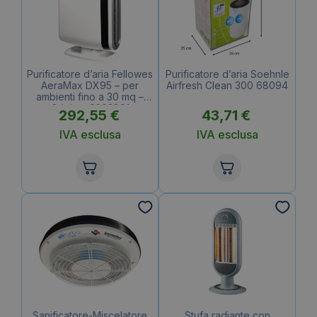
Purificatore d’aria Fellowes
Purificatore d’aria Soehnle
AeraMax DX95 – per
Airfresh Clean 300 68094
ambienti fino a 30 mq –
Grigio – 9393801
292,55
€
43,71
€
IVA esclusa
IVA esclusa
Sanificatore-Miscelatore
Stufa radiante con