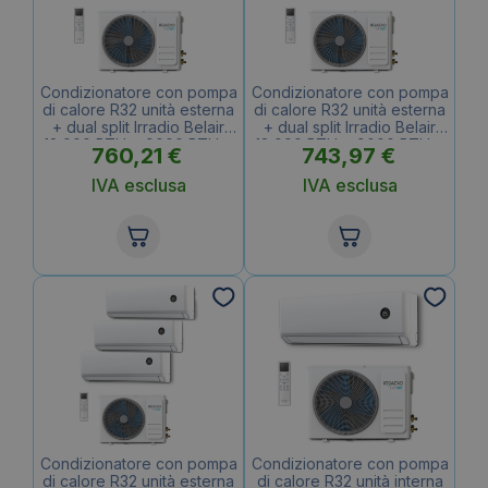
Condizionatore con pompa
Condizionatore con pompa
di calore R32 unità esterna
di calore R32 unità esterna
+ dual split Irradio Belair
+ dual split Irradio Belair
18.000 BTU + 9000 BTU +
18.000 BTU + 9000 BTU +
760,21
€
743,97
€
12000 BTU
9000 BTU
IVA esclusa
IVA esclusa
Condizionatore con pompa
Condizionatore con pompa
di calore R32 unità esterna
di calore R32 unità interna