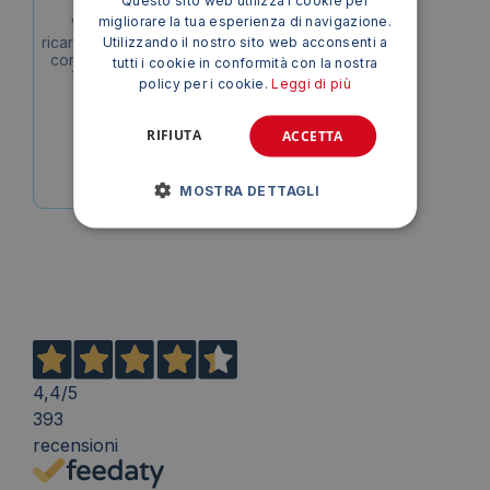
Questo sito web utilizza i cookie per
migliorare la tua esperienza di navigazione.
Ventilatore portatile
ricaricabile Melchioni Family
Utilizzando il nostro sito web acconsenti a
con luce LED 2in1 Ø 12 cm
tutti i cookie in conformità con la nostra
verde/nero 6W – 118620051
policy per i cookie.
Leggi di più
47,72
€
IVA esclusa
RIFIUTA
ACCETTA
MOSTRA DETTAGLI
4,4
/5
393
recensioni