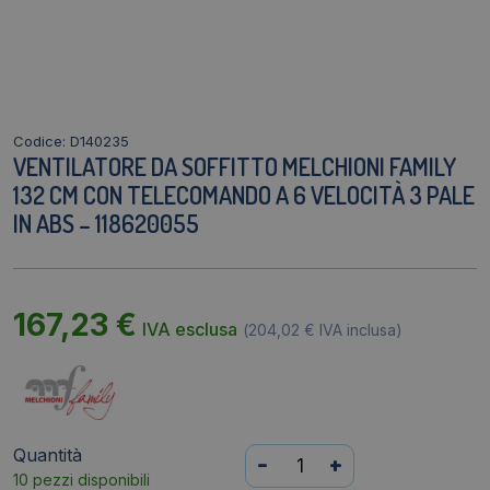
Codice: D140235
VENTILATORE DA SOFFITTO MELCHIONI FAMILY
132 CM CON TELECOMANDO A 6 VELOCITÀ 3 PALE
IN ABS – 118620055
167,23
€
IVA esclusa
(
204,02
€
IVA inclusa)
Quantità
Ventilatore
-
+
10 pezzi disponibili
da