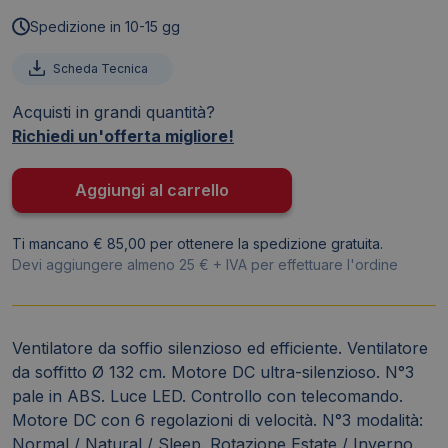
soffitto
Spedizione in 10-15 gg
Melchioni
Family
Scheda Tecnica
132
Acquisti in grandi quantità?
cm
Richiedi un'offerta migliore!
con
telecomando
a
Aggiungi al carrello
6
velocità
Ti mancano € 85,00 per ottenere la spedizione gratuita.
3
Devi aggiungere almeno 25 € + IVA per effettuare l'ordine
pale
in
ABS
Ventilatore da soffio silenzioso ed efficiente. Ventilatore
-
da soffitto Ø 132 cm. Motore DC ultra-silenzioso. N°3
118620055
pale in ABS. Luce LED. Controllo con telecomando.
quantità
Motore DC con 6 regolazioni di velocità. N°3 modalità:
Normal / Natural / Sleep. Rotazione Estate / Inverno.