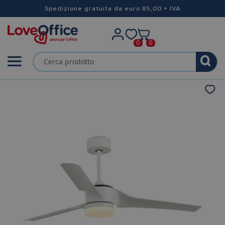
Spedizione gratuita da euro 85,00 + IVA
0
0