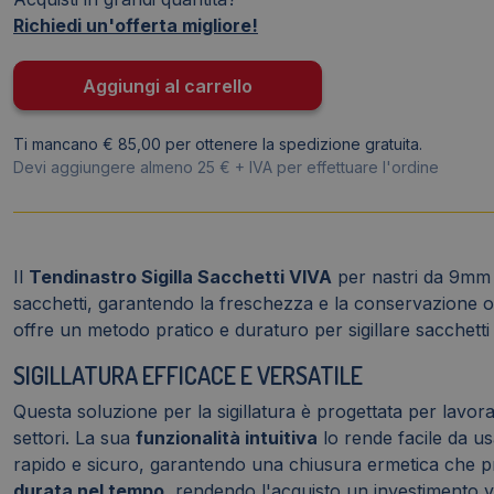
Viva
Richiedi un'offerta migliore!
-
Dispenser
Aggiungi al carrello
per
nastri
Ti mancano € 85,00 per ottenere la spedizione gratuita.
9-
Devi aggiungere almeno 25 € + IVA per effettuare l'ordine
12
mm
quantità
Il
Tendinastro Sigilla Sacchetti VIVA
per nastri da 9mm e
sacchetti, garantendo la freschezza e la conservazione ot
offre un metodo pratico e duraturo per sigillare sacchetti
SIGILLATURA EFFICACE E VERSATILE
Questa soluzione per la sigillatura è progettata per lavor
settori. La sua
funzionalità intuitiva
lo rende facile da us
rapido e sicuro, garantendo una chiusura ermetica che prote
durata nel tempo
, rendendo l'acquisto un investimento van