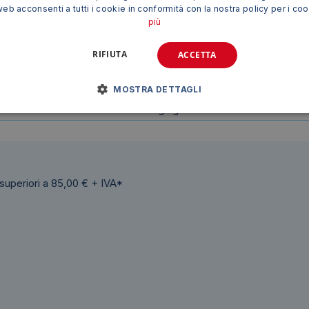
a una soluzione pratica, efficiente e duratura per la sigilla
web acconsenti a tutti i cookie in conformità con la nostra policy per i co
rendono un accessorio indispensabile per chiunque debba con
più
RIFIUTA
ACCETTA
Dispenser per nastri 9-12m
MOSTRA DETTAGLI
grigio/blu
 superiori a 85,00 € + IVA*