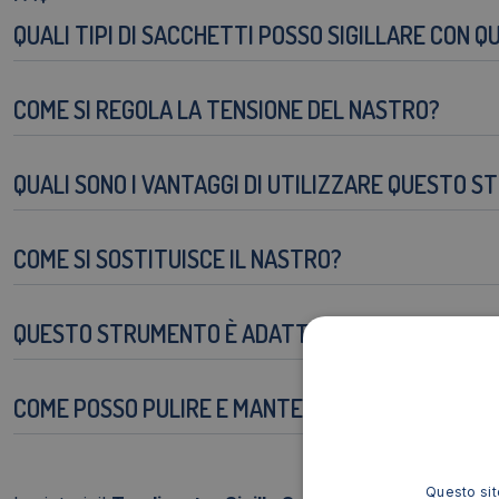
QUALI TIPI DI SACCHETTI POSSO SIGILLARE CON
COME SI REGOLA LA TENSIONE DEL NASTRO?
QUALI SONO I VANTAGGI DI UTILIZZARE QUESTO S
COME SI SOSTITUISCE IL NASTRO?
QUESTO STRUMENTO È ADATTO PER USO COMMERC
COME POSSO PULIRE E MANTENERE QUESTO STR
Questo sito