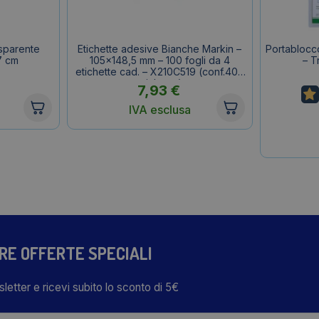
asparente
Etichette adesive Bianche Markin –
Portablocc
7 cm
105×148,5 mm – 100 fogli da 4
– T
etichette cad. – X210C519 (conf.400
etichette)
7,93
€
IVA esclusa
TRE OFFERTE SPECIALI
wsletter e ricevi subito lo sconto di 5€