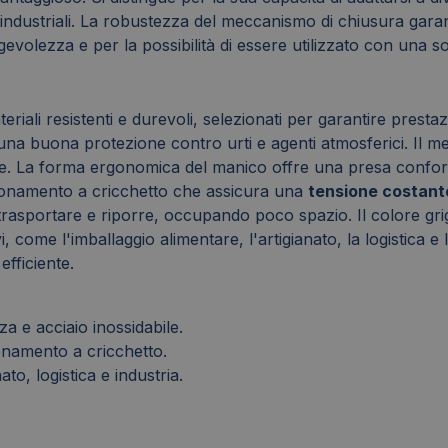
ti industriali. La robustezza del meccanismo di chiusura gar
volezza e per la possibilità di essere utilizzato con una s
riali resistenti e durevoli, selezionati per garantire prestazi
una buona protezione contro urti e agenti atmosferici. Il me
e. La forma ergonomica del manico offre una presa confortev
sionamento a cricchetto che assicura una
tensione costant
a trasportare e riporre, occupando poco spazio. Il colore gr
vi, come l'imballaggio alimentare, l'artigianato, la logistica 
efficiente.
za e acciaio inossidabile.
onamento a cricchetto.
ato, logistica e industria.