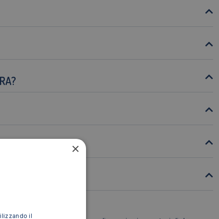
URA?
×
ilizzando il