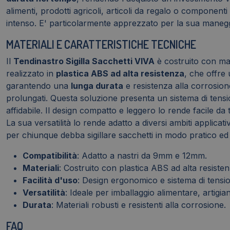
alimenti, prodotti agricoli, articoli da regalo o componen
intenso. E' particolarmente apprezzato per la sua manegge
MATERIALI E CARATTERISTICHE TECNICHE
Il
Tendinastro Sigilla Sacchetti VIVA
è costruito con mate
realizzato in
plastica ABS ad alta resistenza
, che offre 
garantendo una
lunga durata
e resistenza alla corrosion
prolungati. Questa soluzione presenta un sistema di ten
affidabile. Il design compatto e leggero lo rende facile d
La sua versatilità lo rende adatto a diversi ambiti applicati
per chiunque debba sigillare sacchetti in modo pratico ed 
Compatibilità
: Adatto a nastri da 9mm e 12mm.
Materiali
: Costruito con plastica ABS ad alta resisten
Facilità d'uso
: Design ergonomico e sistema di tensi
Versatilità
: Ideale per imballaggio alimentare, artigian
Durata
: Materiali robusti e resistenti alla corrosione.
FAQ