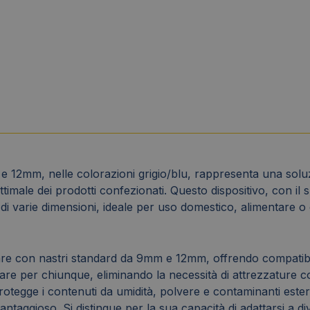
 12mm, nelle colorazioni grigio/blu, rappresenta una soluzi
timale dei prodotti confezionati. Questo dispositivo, con i
 di varie dimensioni, ideale per uso domestico, alimentare 
are con nastri standard da 9mm e 12mm, offrendo compatibili
are per chiunque, eliminando la necessità di attrezzature comp
gge i contenuti da umidità, polvere e contaminanti esterni. 
taggioso. Si distingue per la sua capacità di adattarsi a dive