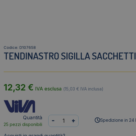
Codice: D107658
TENDINASTRO SIGILLA SACCHETTI 
12,32
€
IVA esclusa
(
15,03
€
IVA inclusa)
Quantità
Tendinastro
-
+
Spedizione in 24 
25 pezzi disponibili
Sigilla
Sacchetti
Acquisti in grandi quantità?