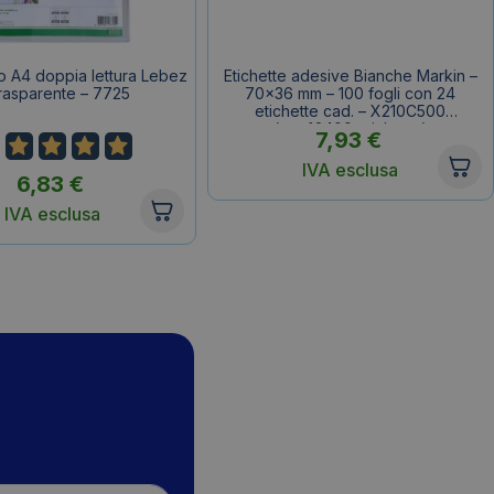
o A4 doppia lettura Lebez
Etichette adesive Bianche Markin –
rasparente – 7725
70×36 mm – 100 fogli con 24
etichette cad. – X210C500
(conf.2400 etichette)
7,93
€
IVA esclusa
6,83
€
IVA esclusa